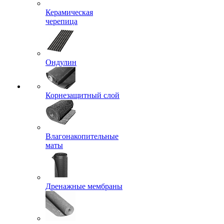
Керамическая
черепица
Ондулин
Корнезащитный слой
Влагонакопительные
маты
Дренажные мембраны