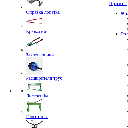
Проекты
Оправка-лопатка
Жил
Крюкогиб
Гос
Заклепочники
Расширители труб
Листогибы
Гильотины