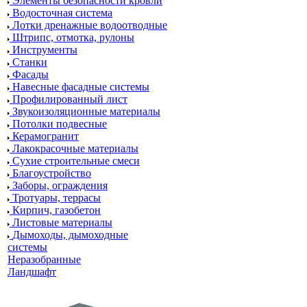
Элементы безопасности кровли
Водосточная система
Лотки дренажные водоотводные
Штрипс, отмотка, рулоны
Инструменты
Станки
Фасады
Навесные фасадные системы
Профилированный лист
Звукоизоляционные материалы
Потолки подвесные
Керамогранит
Лакокрасочные материалы
Сухие строительные смеси
Благоустройство
Заборы, ограждения
Тротуары, террасы
Кирпич, газобетон
Листовые материалы
Дымоходы, дымоходные
системы
Неразобранные
Ландшафт