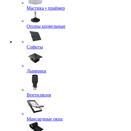
Мастика • праймер
Опоры кровельные
Софиты
Дымники
Вентиляция
Мансардные окна