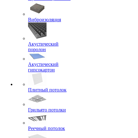
Виброизоляция
Акустический
поролон
Акустический
гипсокартон
Плитный потолок
Грильято потолки
Реечный потолок