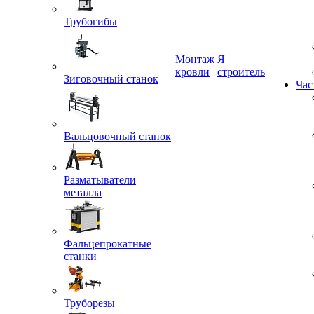
Трубогибы
Монтаж
Я
кровли
строитель
Зиговочный станок
Час
Вальцовочный станок
Разматыватели
металла
Фальцепрокатные
станки
Труборезы