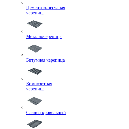
Цементно-песчаная
черепица
Металлочерепица
Битумная черепица
Композитная
черепица
Сланец кровельный