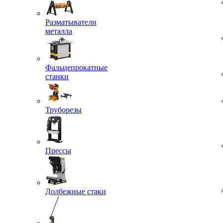
Разматыватели
металла
Фальцепрокатные
станки
Труборезы
Прессы
Долбежные стаки