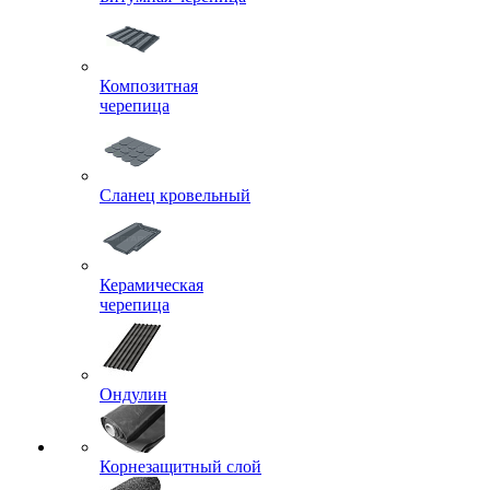
Композитная
черепица
Сланец кровельный
Керамическая
черепица
Ондулин
Корнезащитный слой