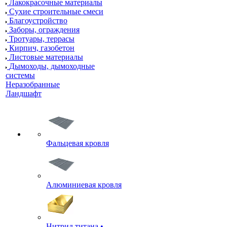
Лакокрасочные материалы
Сухие строительные смеси
Благоустройство
Заборы, ограждения
Тротуары, террасы
Кирпич, газобетон
Листовые материалы
Дымоходы, дымоходные
системы
Неразобранные
Ландшафт
Фальцевая кровля
Алюминиевая кровля
Нитрид титана •