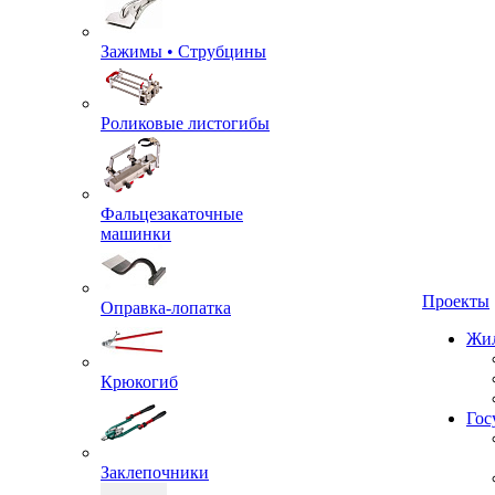
Зажимы • Струбцины
Роликовые листогибы
Фальцезакаточные
машинки
Проекты
Оправка-лопатка
Жил
Крюкогиб
Гос
Заклепочники