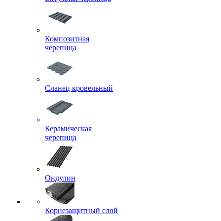
Композитная
черепица
Сланец кровельный
Керамическая
черепица
Ондулин
Корнезащитный слой