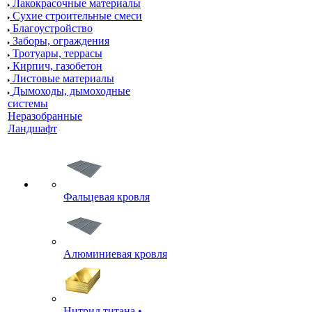
Лакокрасочные материалы
Сухие строительные смеси
Благоустройство
Заборы, ограждения
Тротуары, террасы
Кирпич, газобетон
Листовые материалы
Дымоходы, дымоходные
системы
Неразобранные
Ландшафт
Фальцевая кровля
Алюминиевая кровля
Нитрид титана •