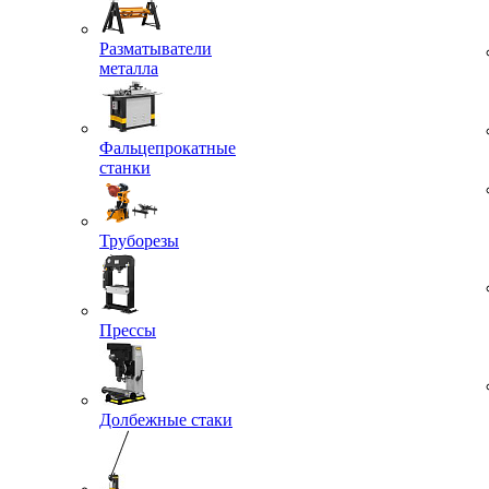
Разматыватели
металла
Фальцепрокатные
станки
Труборезы
Прессы
Долбежные стаки