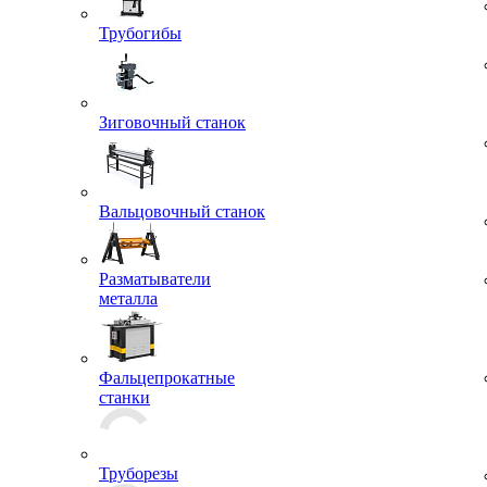
кровли
строитель
Час
Трубогибы
Зиговочный станок
Вальцовочный станок
Разматыватели
металла
Фальцепрокатные
станки
Труборезы