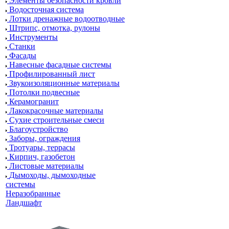
Элементы безопасности кровли
Водосточная система
Лотки дренажные водоотводные
Штрипс, отмотка, рулоны
Инструменты
Станки
Фасады
Навесные фасадные системы
Профилированный лист
Звукоизоляционные материалы
Потолки подвесные
Керамогранит
Лакокрасочные материалы
Сухие строительные смеси
Благоустройство
Заборы, ограждения
Тротуары, террасы
Кирпич, газобетон
Листовые материалы
Дымоходы, дымоходные
системы
Неразобранные
Ландшафт