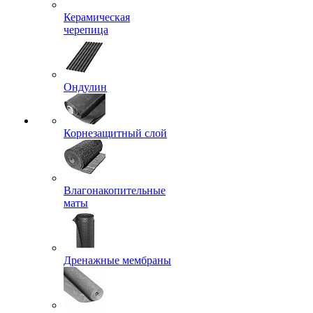
Керамическая
черепица
Ондулин
Корнезащитный слой
Влагонакопительные
маты
Дренажные мембраны