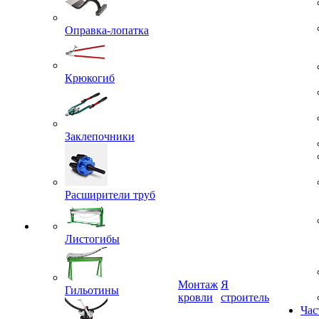
Гос
Оправка-лопатка
Крюкогиб
Заклепочники
Расширители труб
Листогибы
Гильотины
Монтаж
Я