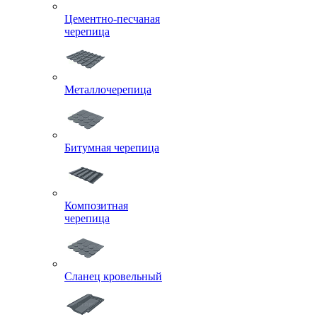
Цементно-песчаная
черепица
Металлочерепица
Битумная черепица
Композитная
черепица
Сланец кровельный