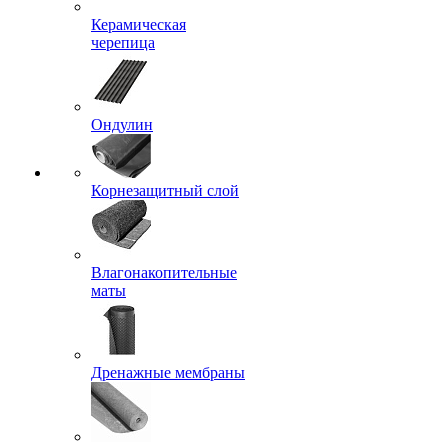
Керамическая
черепица
Ондулин
Корнезащитный слой
Влагонакопительные
маты
Дренажные мембраны