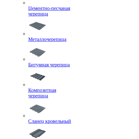
Цементно-песчаная
черепица
Металлочерепица
Битумная черепица
Композитная
черепица
Сланец кровельный