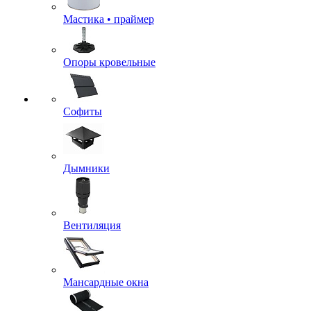
Мастика • праймер
Опоры кровельные
Софиты
Дымники
Вентиляция
Мансардные окна