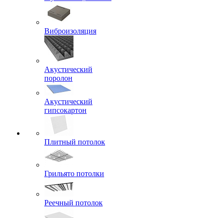
Виброизоляция
Акустический
поролон
Акустический
гипсокартон
Плитный потолок
Грильято потолки
Реечный потолок