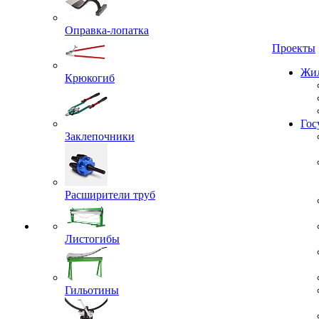
Оправка-лопатка
Проекты
Жил
Крюкогиб
Гос
Заклепочники
Расширители труб
Листогибы
Гильотины