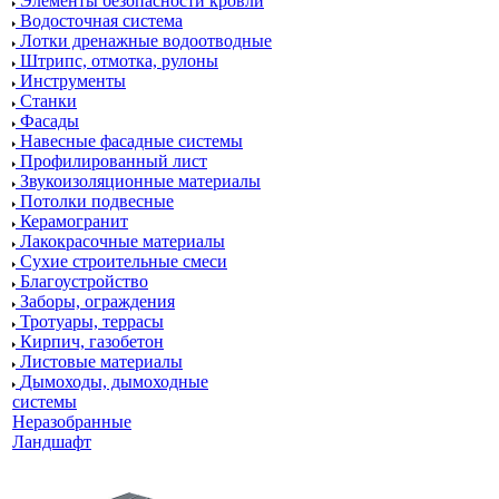
Элементы безопасности кровли
Водосточная система
Лотки дренажные водоотводные
Штрипс, отмотка, рулоны
Инструменты
Станки
Фасады
Навесные фасадные системы
Профилированный лист
Звукоизоляционные материалы
Потолки подвесные
Керамогранит
Лакокрасочные материалы
Сухие строительные смеси
Благоустройство
Заборы, ограждения
Тротуары, террасы
Кирпич, газобетон
Листовые материалы
Дымоходы, дымоходные
системы
Неразобранные
Ландшафт