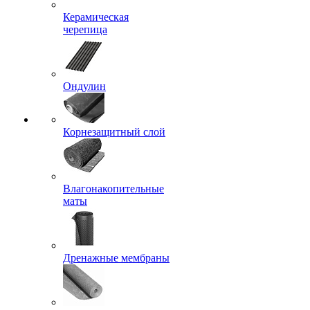
Керамическая
черепица
Ондулин
Корнезащитный слой
Влагонакопительные
маты
Дренажные мембраны