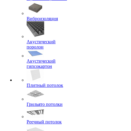
Виброизоляция
Акустический
поролон
Акустический
гипсокартон
Плитный потолок
Грильято потолки
Реечный потолок