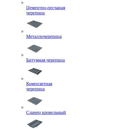
Цементно-песчаная
черепица
Металлочерепица
Битумная черепица
Композитная
черепица
Сланец кровельный