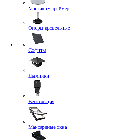
Мастика • праймер
Опоры кровельные
Софиты
Дымники
Вентиляция
Мансардные окна