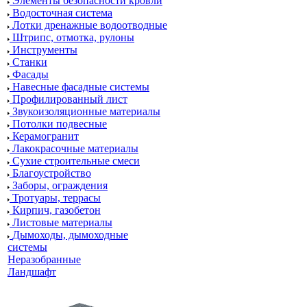
Элементы безопасности кровли
Водосточная система
Лотки дренажные водоотводные
Штрипс, отмотка, рулоны
Инструменты
Станки
Фасады
Навесные фасадные системы
Профилированный лист
Звукоизоляционные материалы
Потолки подвесные
Керамогранит
Лакокрасочные материалы
Сухие строительные смеси
Благоустройство
Заборы, ограждения
Тротуары, террасы
Кирпич, газобетон
Листовые материалы
Дымоходы, дымоходные
системы
Неразобранные
Ландшафт