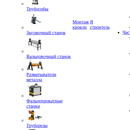
Трубогибы
Монтаж
Я
Зиговочный станок
кровли
строитель
Час
Вальцовочный станок
Разматыватели
металла
Фальцепрокатные
станки
Труборезы