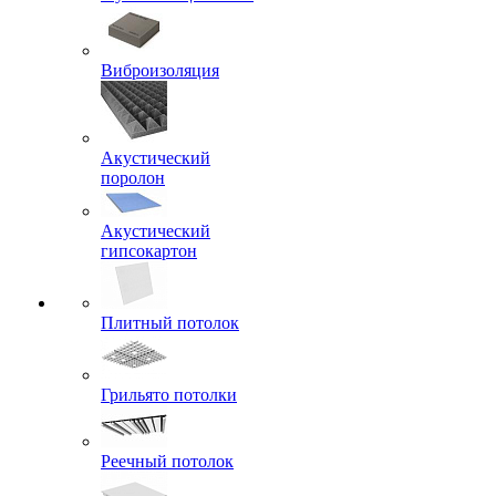
Виброизоляция
Акустический
поролон
Акустический
гипсокартон
Плитный потолок
Грильято потолки
Реечный потолок