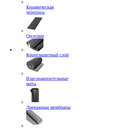
Керамическая
черепица
Ондулин
Корнезащитный слой
Влагонакопительные
маты
Дренажные мембраны