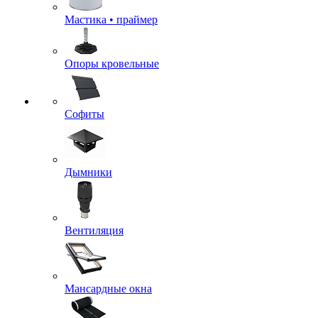
Мастика • праймер
Опоры кровельные
Софиты
Дымники
Вентиляция
Мансардные окна