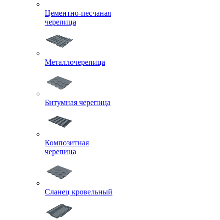
Цементно-песчаная
черепица
Металлочерепица
Битумная черепица
Композитная
черепица
Сланец кровельный