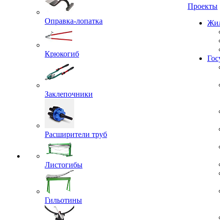
Проекты
Оправка-лопатка
Жил
Крюкогиб
Гос
Заклепочники
Расширители труб
Листогибы
Гильотины