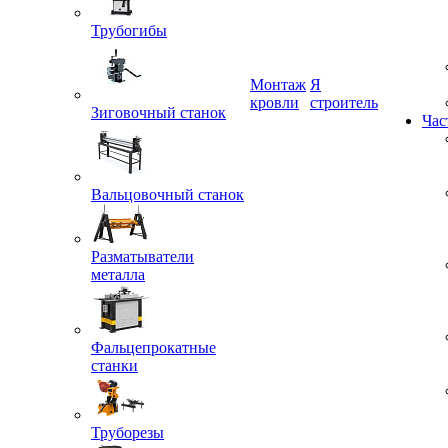
Трубогибы
Монтаж
Я
кровли
строитель
Зиговочный станок
Час
Вальцовочный станок
Разматыватели
металла
Фальцепрокатные
станки
Труборезы