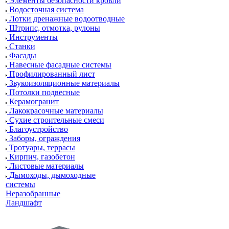
Элементы безопасности кровли
Водосточная система
Лотки дренажные водоотводные
Штрипс, отмотка, рулоны
Инструменты
Станки
Фасады
Навесные фасадные системы
Профилированный лист
Звукоизоляционные материалы
Потолки подвесные
Керамогранит
Лакокрасочные материалы
Сухие строительные смеси
Благоустройство
Заборы, ограждения
Тротуары, террасы
Кирпич, газобетон
Листовые материалы
Дымоходы, дымоходные
системы
Неразобранные
Ландшафт