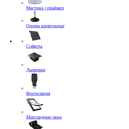
Мастика • праймер
Опоры кровельные
Софиты
Дымники
Вентиляция
Мансардные окна