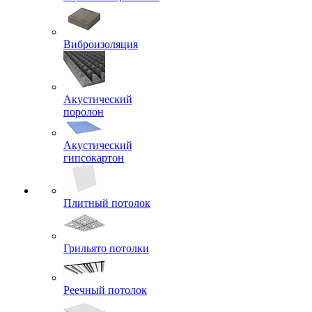
Виброизоляция
Акустический
поролон
Акустический
гипсокартон
Плитный потолок
Грильято потолки
Реечный потолок