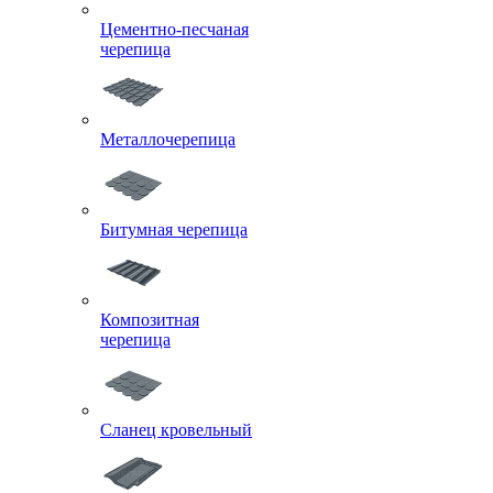
Цементно-песчаная
черепица
Металлочерепица
Битумная черепица
Композитная
черепица
Сланец кровельный