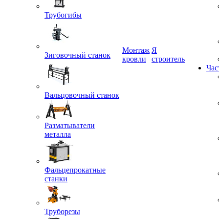
Трубогибы
Монтаж
Я
Зиговочный станок
кровли
строитель
Час
Вальцовочный станок
Разматыватели
металла
Фальцепрокатные
станки
Труборезы