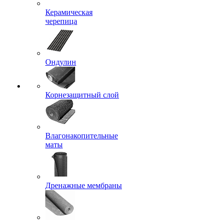
Керамическая
черепица
Ондулин
Корнезащитный слой
Влагонакопительные
маты
Дренажные мембраны