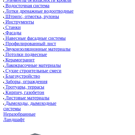
Элементы безопасности кровли
Водосточная система
Лотки дренажные водоотводные
Штрипс, отмотка, рулоны
Инструменты
Станки
Фасады
Навесные фасадные системы
Профилированный лист
Звукоизоляционные материалы
Потолки подвесные
Керамогранит
Лакокрасочные материалы
Сухие строительные смеси
Благоустройство
Заборы, ограждения
Тротуары, террасы
Кирпич, газобетон
Листовые материалы
Дымоходы, дымоходные
системы
Неразобранные
Ландшафт