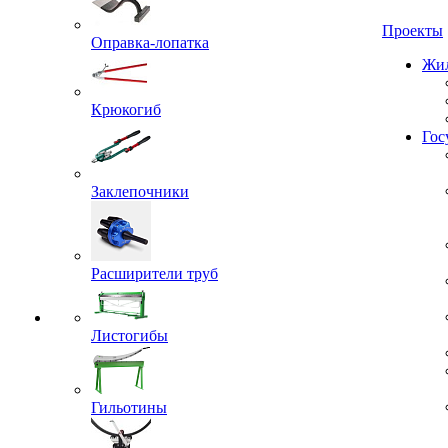
Проекты
Оправка-лопатка
Жил
Крюкогиб
Гос
Заклепочники
Расширители труб
Листогибы
Гильотины