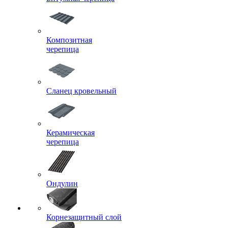
Композитная
черепица
Сланец кровельный
Керамическая
черепица
Ондулин
Корнезащитный слой