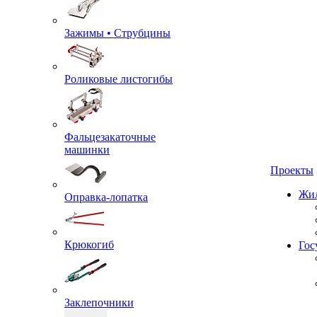
Зажимы • Струбцины
Роликовые листогибы
Фальцезакаточные
машинки
Проекты
Жил
Оправка-лопатка
Крюкогиб
Гос
Заклепочники