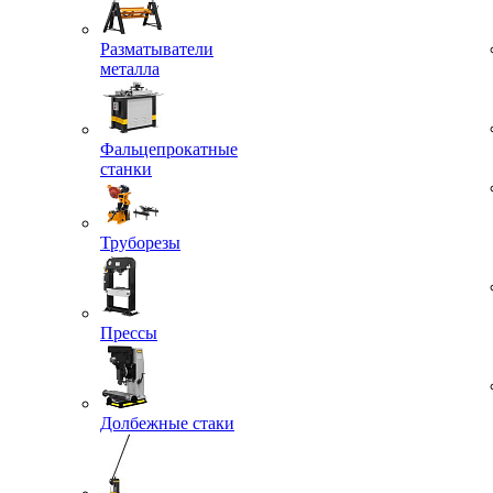
Разматыватели
металла
Фальцепрокатные
станки
Труборезы
Прессы
Долбежные стаки