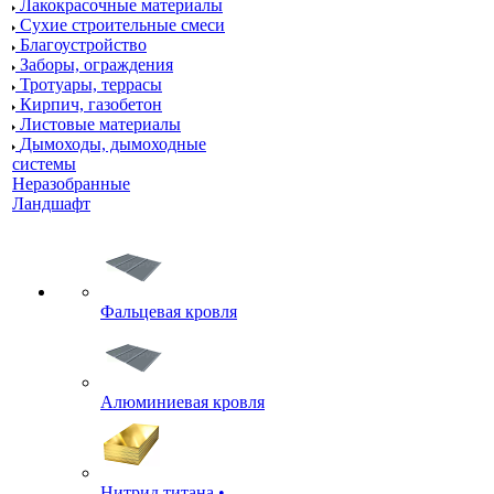
Лакокрасочные материалы
Сухие строительные смеси
Благоустройство
Заборы, ограждения
Тротуары, террасы
Кирпич, газобетон
Листовые материалы
Дымоходы, дымоходные
системы
Неразобранные
Ландшафт
Фальцевая кровля
Алюминиевая кровля
Нитрид титана •