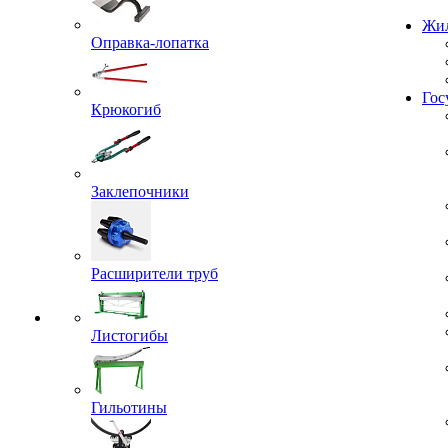
Проекты
Оправка-лопатка
Жил
Крюкогиб
Гос
Заклепочники
Расширители труб
Листогибы
Гильотины