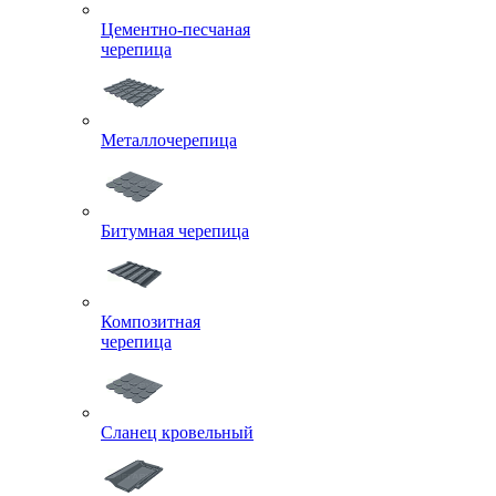
Цементно-песчаная
черепица
Металлочерепица
Битумная черепица
Композитная
черепица
Сланец кровельный