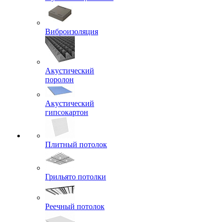
Виброизоляция
Акустический
поролон
Акустический
гипсокартон
Плитный потолок
Грильято потолки
Реечный потолок