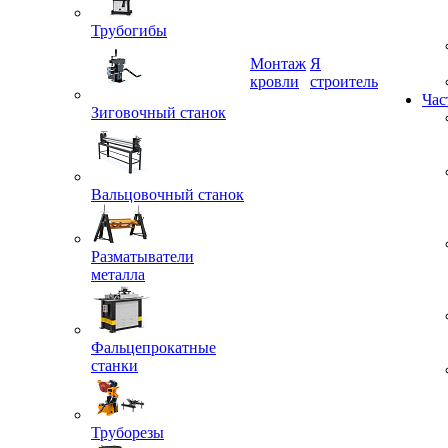
Трубогибы
Монтаж
Я
Зиговочный станок
кровли
строитель
Час
Вальцовочный станок
Разматыватели
металла
Фальцепрокатные
станки
Труборезы