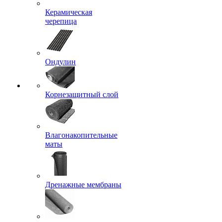
Керамическая
черепица
Ондулин
Корнезащитный слой
Влагонакопительные
маты
Дренажные мембраны