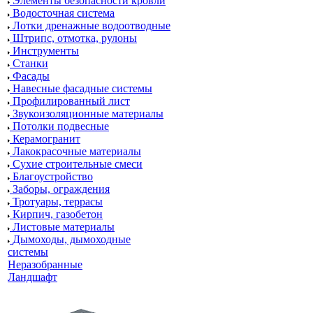
Элементы безопасности кровли
Водосточная система
Лотки дренажные водоотводные
Штрипс, отмотка, рулоны
Инструменты
Станки
Фасады
Навесные фасадные системы
Профилированный лист
Звукоизоляционные материалы
Потолки подвесные
Керамогранит
Лакокрасочные материалы
Сухие строительные смеси
Благоустройство
Заборы, ограждения
Тротуары, террасы
Кирпич, газобетон
Листовые материалы
Дымоходы, дымоходные
системы
Неразобранные
Ландшафт