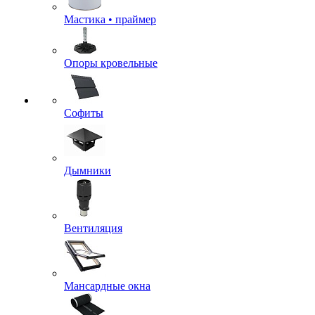
Мастика • праймер
Опоры кровельные
Софиты
Дымники
Вентиляция
Мансардные окна