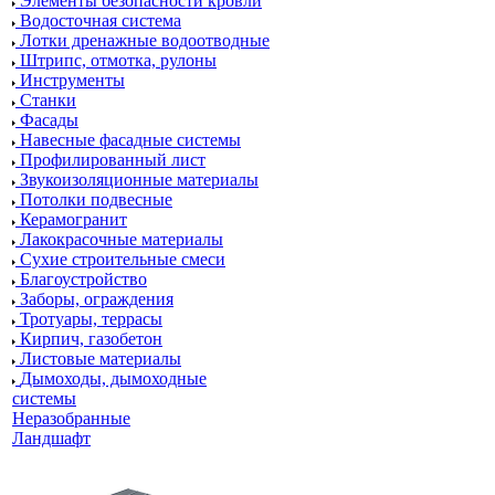
Элементы безопасности кровли
Водосточная система
Лотки дренажные водоотводные
Штрипс, отмотка, рулоны
Инструменты
Станки
Фасады
Навесные фасадные системы
Профилированный лист
Звукоизоляционные материалы
Потолки подвесные
Керамогранит
Лакокрасочные материалы
Сухие строительные смеси
Благоустройство
Заборы, ограждения
Тротуары, террасы
Кирпич, газобетон
Листовые материалы
Дымоходы, дымоходные
системы
Неразобранные
Ландшафт