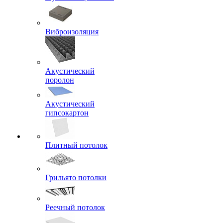
Виброизоляция
Акустический
поролон
Акустический
гипсокартон
Плитный потолок
Грильято потолки
Реечный потолок