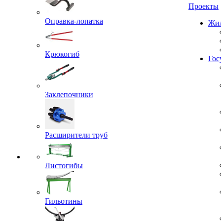
Проекты
Оправка-лопатка
Жил
Крюкогиб
Гос
Заклепочники
Расширители труб
Листогибы
Гильотины