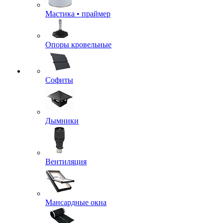
Мастика • праймер
Опоры кровельные
Софиты
Дымники
Вентиляция
Мансардные окна