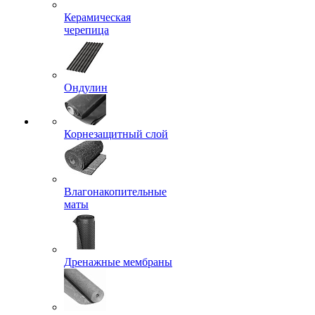
Керамическая
черепица
Ондулин
Корнезащитный слой
Влагонакопительные
маты
Дренажные мембраны