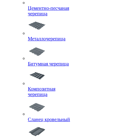
Цементно-песчаная
черепица
Металлочерепица
Битумная черепица
Композитная
черепица
Сланец кровельный