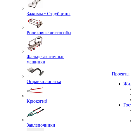
Зажимы • Струбцины
Роликовые листогибы
Фальцезакаточные
машинки
Проекты
Оправка-лопатка
Жил
Крюкогиб
Гос
Заклепочники