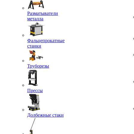
Разматыватели
металла
Фальцепрокатные
станки
Труборезы
Прессы
Долбежные стаки