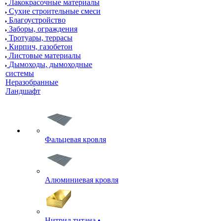
Лакокрасочные материалы
Сухие строительные смеси
Благоустройство
Заборы, ограждения
Тротуары, террасы
Кирпич, газобетон
Листовые материалы
Дымоходы, дымоходные
системы
Неразобранные
Ландшафт
Фальцевая кровля
Алюминиевая кровля
Нитрид титана •