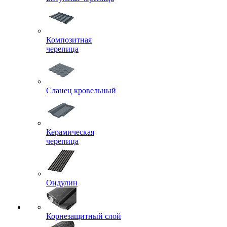
Композитная
черепица
Сланец кровельный
Керамическая
черепица
Ондулин
Корнезащитный слой