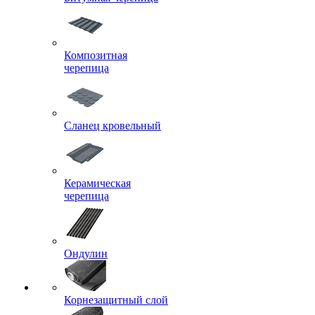
Композитная
черепица
Сланец кровельный
Керамическая
черепица
Ондулин
Корнезащитный слой