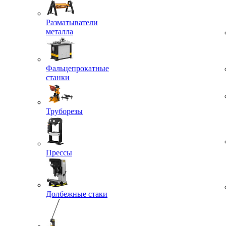
Разматыватели
металла
Фальцепрокатные
станки
Труборезы
Прессы
Долбежные стаки