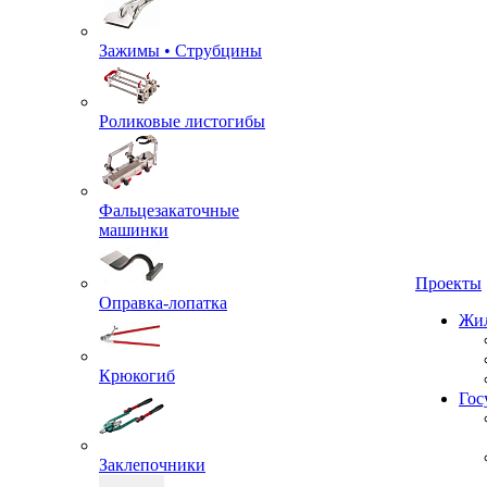
Зажимы • Струбцины
Роликовые листогибы
Фальцезакаточные
машинки
Проекты
Оправка-лопатка
Жил
Крюкогиб
Гос
Заклепочники