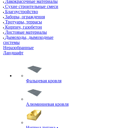
Лакокрасочные материалы
Сухие строительные смеси
Благоустройство
Заборы, ограждения
Тротуары, террасы
Кирпич, газобетон
Листовые материалы
Дымоходы, дымоходные
системы
Неразобранные
Ландшафт
Фальцевая кровля
Алюминиевая кровля
Нитрид титана •