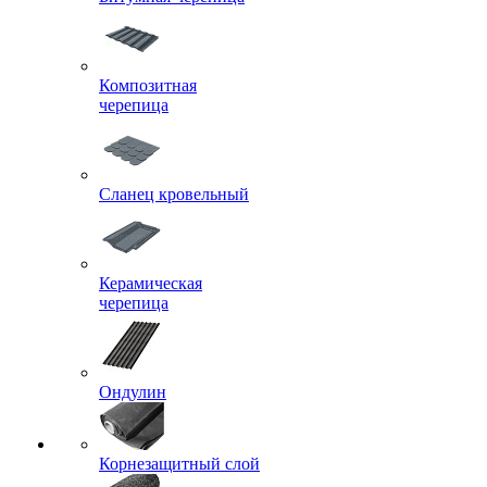
Композитная
черепица
Сланец кровельный
Керамическая
черепица
Ондулин
Корнезащитный слой