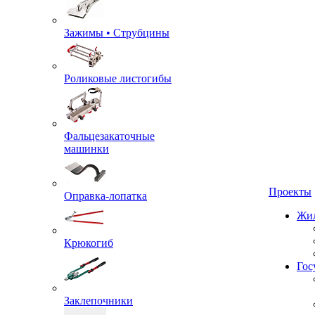
Зажимы • Струбцины
Роликовые листогибы
Фальцезакаточные
машинки
Проекты
Оправка-лопатка
Жил
Крюкогиб
Гос
Заклепочники