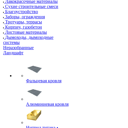
Лакокрасочные материалы
Сухие строительные смеси
Благоустройство
Заборы, ограждения
Тротуары, террасы
Кирпич, газобетон
Листовые материалы
Дымоходы, дымоходные
системы
Неразобранные
Ландшафт
Фальцевая кровля
Алюминиевая кровля
Нитрид титана •