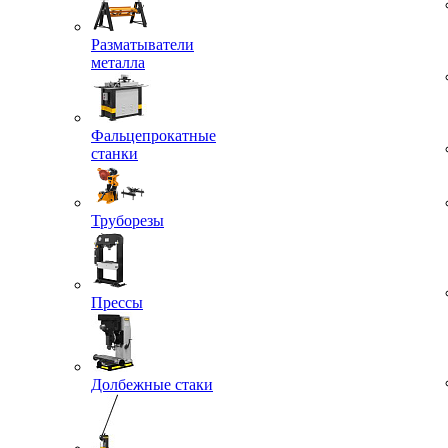
Разматыватели
металла
Фальцепрокатные
станки
Труборезы
Прессы
Долбежные стаки