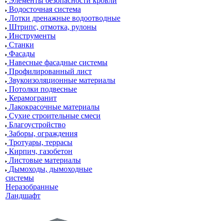
Элементы безопасности кровли
Водосточная система
Лотки дренажные водоотводные
Штрипс, отмотка, рулоны
Инструменты
Станки
Фасады
Навесные фасадные системы
Профилированный лист
Звукоизоляционные материалы
Потолки подвесные
Керамогранит
Лакокрасочные материалы
Сухие строительные смеси
Благоустройство
Заборы, ограждения
Тротуары, террасы
Кирпич, газобетон
Листовые материалы
Дымоходы, дымоходные
системы
Неразобранные
Ландшафт