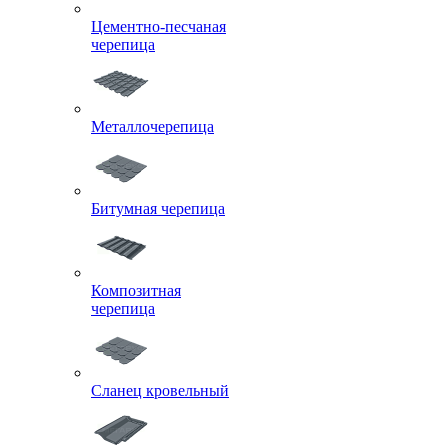
Цементно-песчаная
черепица
Металлочерепица
Битумная черепица
Композитная
черепица
Сланец кровельный