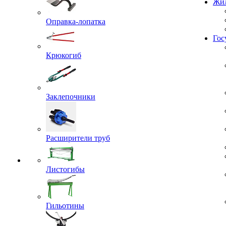
Жил
Оправка-лопатка
Гос
Крюкогиб
Заклепочники
Расширители труб
Листогибы
Гильотины