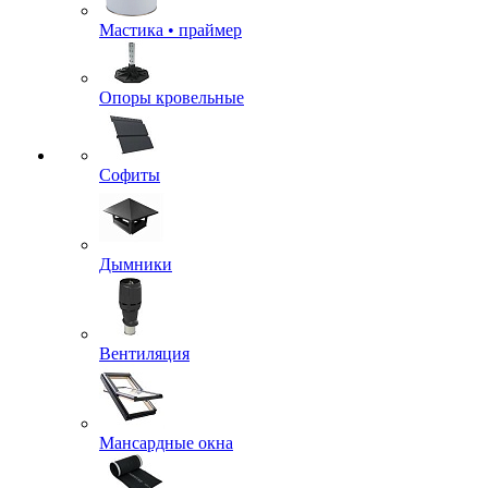
Мастика • праймер
Опоры кровельные
Софиты
Дымники
Вентиляция
Мансардные окна