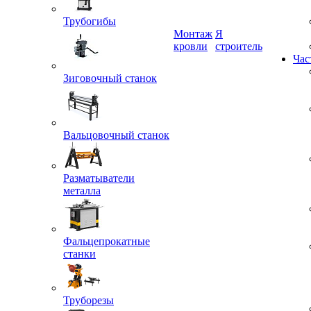
Трубогибы
Монтаж
Я
кровли
строитель
Час
Зиговочный станок
Вальцовочный станок
Разматыватели
металла
Фальцепрокатные
станки
Труборезы