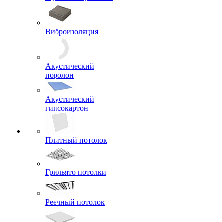
Виброизоляция
Акустический
поролон
Акустический
гипсокартон
Плитный потолок
Грильято потолки
Реечный потолок