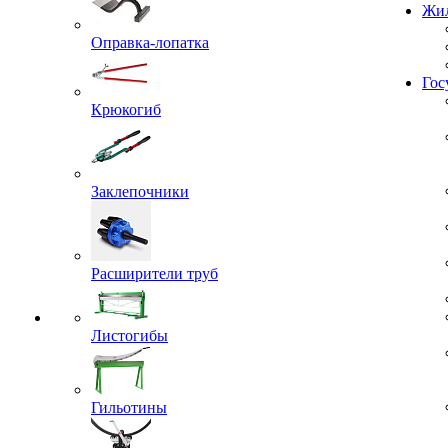
Жил
Оправка-лопатка
Гос
Крюкогиб
Заклепочники
Расширители труб
Листогибы
Гильотины