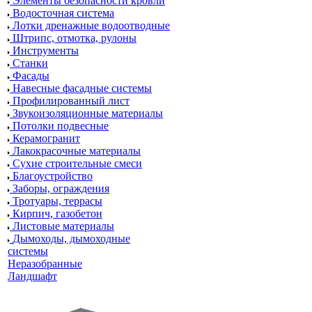
Элементы безопасности кровли
Водосточная система
Лотки дренажные водоотводные
Штрипс, отмотка, рулоны
Инструменты
Станки
Фасады
Навесные фасадные системы
Профилированный лист
Звукоизоляционные материалы
Потолки подвесные
Керамогранит
Лакокрасочные материалы
Сухие строительные смеси
Благоустройство
Заборы, ограждения
Тротуары, террасы
Кирпич, газобетон
Листовые материалы
Дымоходы, дымоходные
системы
Неразобранные
Ландшафт