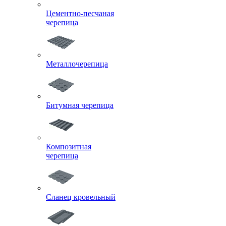
Цементно-песчаная
черепица
Металлочерепица
Битумная черепица
Композитная
черепица
Сланец кровельный