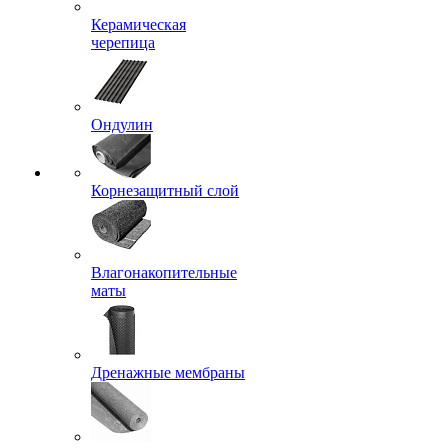
Керамическая
черепица
Ондулин
Корнезащитный слой
Влагонакопительные
маты
Дренажные мембраны