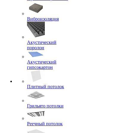
Виброизоляция
Акустический
поролон
Акустический
гипсокартон
Плитный потолок
Грильято потолки
Реечный потолок