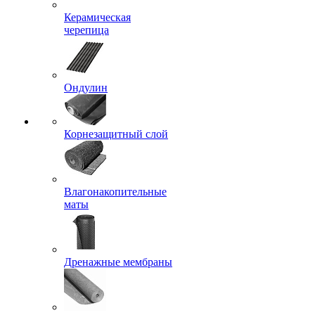
Керамическая
черепица
Ондулин
Корнезащитный слой
Влагонакопительные
маты
Дренажные мембраны