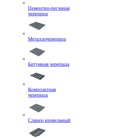
Цементно-песчаная
черепица
Металлочерепица
Битумная черепица
Композитная
черепица
Сланец кровельный