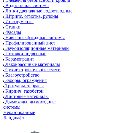
Элементы безопасности кровли
Водосточная система
Лотки дренажные водоотводные
Штрипс, отмотка, рулоны
Инструменты
Станки
Фасады
Навесные фасадные системы
Профилированный лист
Звукоизоляционные материалы
Потолки подвесные
Керамогранит
Лакокрасочные материалы
Сухие строительные смеси
Благоустройство
Заборы, ограждения
Тротуары, террасы
Кирпич, газобетон
Листовые материалы
Дымоходы, дымоходные
системы
Неразобранные
Ландшафт