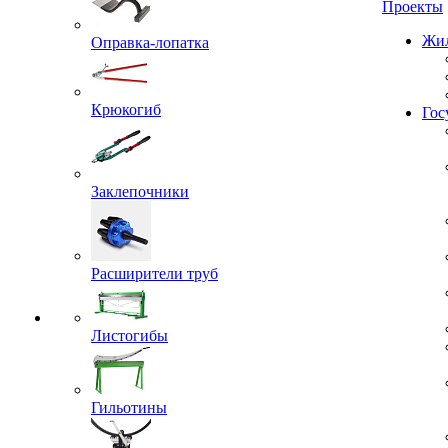
Проекты
Оправка-лопатка
Жил
Крюкогиб
Гос
Заклепочники
Расширители труб
Листогибы
Гильотины