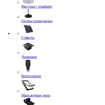
Мастика • праймер
Опоры кровельные
Софиты
Дымники
Вентиляция
Мансардные окна