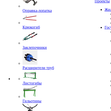
Проекты
Оправка-лопатка
Жил
Крюкогиб
Гос
Заклепочники
Расширители труб
Листогибы
Гильотины