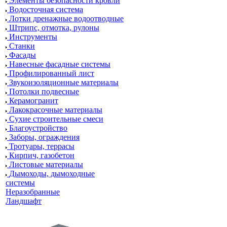
Элементы безопасности кровли
Водосточная система
Лотки дренажные водоотводные
Штрипс, отмотка, рулоны
Инструменты
Станки
Фасады
Навесные фасадные системы
Профилированный лист
Звукоизоляционные материалы
Потолки подвесные
Керамогранит
Лакокрасочные материалы
Сухие строительные смеси
Благоустройство
Заборы, ограждения
Тротуары, террасы
Кирпич, газобетон
Листовые материалы
Дымоходы, дымоходные
системы
Неразобранные
Ландшафт