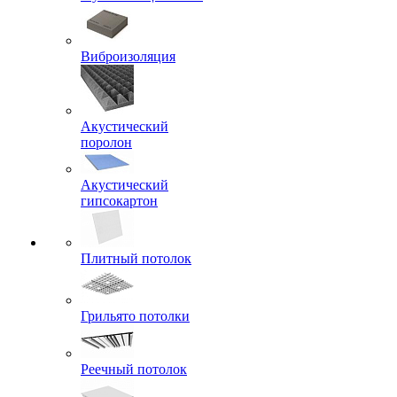
Виброизоляция
Акустический
поролон
Акустический
гипсокартон
Плитный потолок
Грильято потолки
Реечный потолок