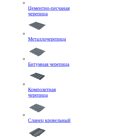
Цементно-песчаная
черепица
Металлочерепица
Битумная черепица
Композитная
черепица
Сланец кровельный