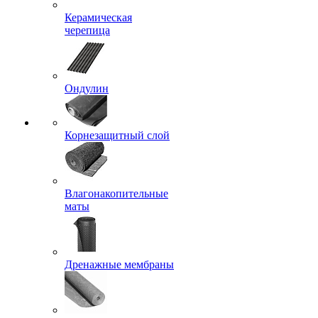
Керамическая
черепица
Ондулин
Корнезащитный слой
Влагонакопительные
маты
Дренажные мембраны