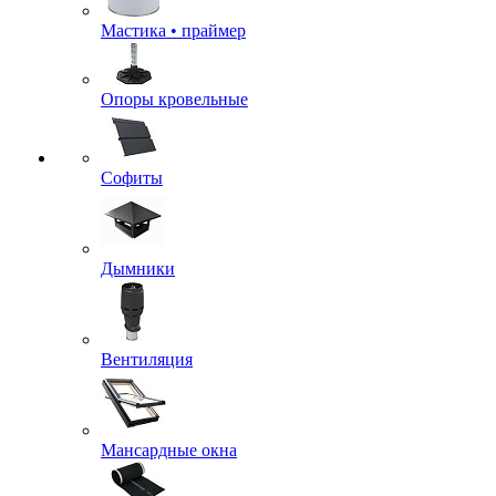
Мастика • праймер
Опоры кровельные
Софиты
Дымники
Вентиляция
Мансардные окна