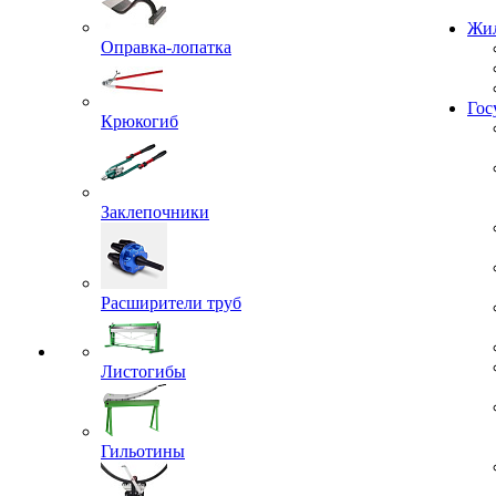
Проекты
Оправка-лопатка
Жил
Крюкогиб
Гос
Заклепочники
Расширители труб
Листогибы
Гильотины