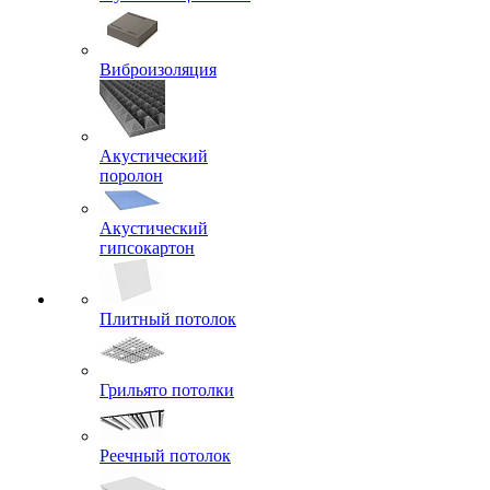
Виброизоляция
Акустический
поролон
Акустический
гипсокартон
Плитный потолок
Грильято потолки
Реечный потолок