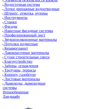
Элементы безопасности кровли
Водосточная система
Лотки дренажные водоотводные
Штрипс, отмотка, рулоны
Инструменты
Станки
Фасады
Навесные фасадные системы
Профилированный лист
Звукоизоляционные материалы
Потолки подвесные
Керамогранит
Лакокрасочные материалы
Сухие строительные смеси
Благоустройство
Заборы, ограждения
Тротуары, террасы
Кирпич, газобетон
Листовые материалы
Дымоходы, дымоходные
системы
Неразобранные
Ландшафт