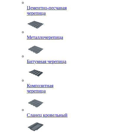
Цементно-песчаная
черепица
Металлочерепица
Битумная черепица
Композитная
черепица
Сланец кровельный