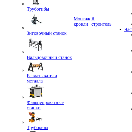
Трубогибы
Монтаж
Я
Зиговочный станок
кровли
строитель
Час
Вальцовочный станок
Разматыватели
металла
Фальцепрокатные
станки
Труборезы