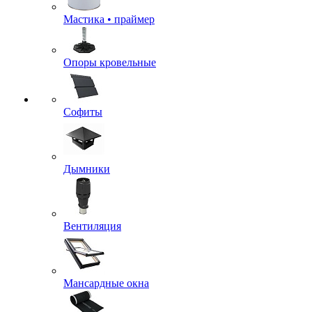
Мастика • праймер
Опоры кровельные
Софиты
Дымники
Вентиляция
Мансардные окна