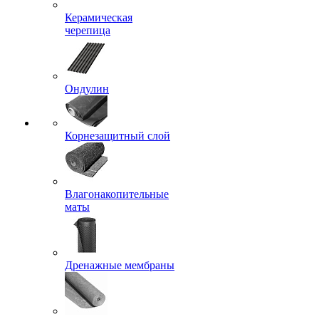
Керамическая
черепица
Ондулин
Корнезащитный слой
Влагонакопительные
маты
Дренажные мембраны