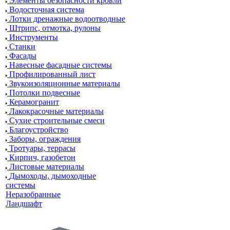
Элементы безопасности кровли
Водосточная система
Лотки дренажные водоотводные
Штрипс, отмотка, рулоны
Инструменты
Станки
Фасады
Навесные фасадные системы
Профилированный лист
Звукоизоляционные материалы
Потолки подвесные
Керамогранит
Лакокрасочные материалы
Сухие строительные смеси
Благоустройство
Заборы, ограждения
Тротуары, террасы
Кирпич, газобетон
Листовые материалы
Дымоходы, дымоходные
системы
Неразобранные
Ландшафт