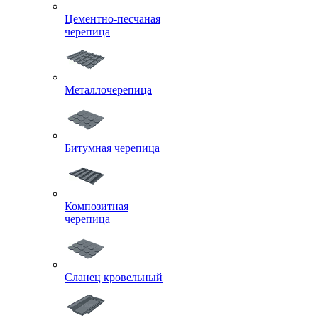
Цементно-песчаная
черепица
Металлочерепица
Битумная черепица
Композитная
черепица
Сланец кровельный