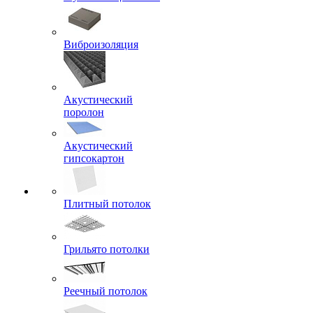
Виброизоляция
Акустический
поролон
Акустический
гипсокартон
Плитный потолок
Грильято потолки
Реечный потолок