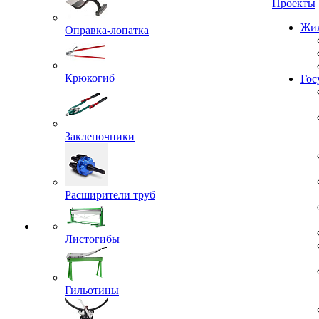
Проекты
Оправка-лопатка
Жил
Крюкогиб
Гос
Заклепочники
Расширители труб
Листогибы
Гильотины