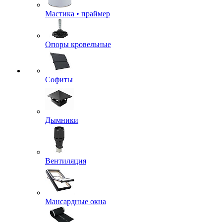
Мастика • праймер
Опоры кровельные
Софиты
Дымники
Вентиляция
Мансардные окна