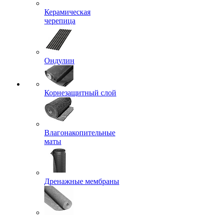
Керамическая
черепица
Ондулин
Корнезащитный слой
Влагонакопительные
маты
Дренажные мембраны