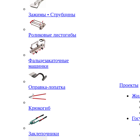
Зажимы • Струбцины
Роликовые листогибы
Фальцезакаточные
машинки
Проекты
Оправка-лопатка
Жил
Крюкогиб
Гос
Заклепочники