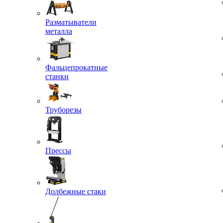
Разматыватели
металла
Фальцепрокатные
станки
Труборезы
Прессы
Долбежные стаки