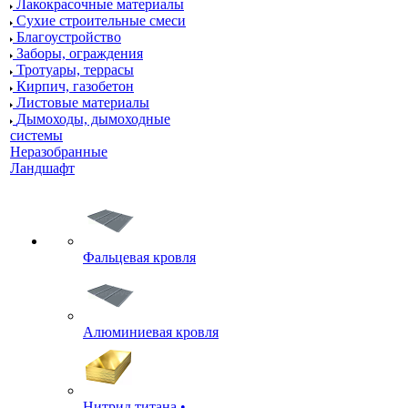
Лакокрасочные материалы
Сухие строительные смеси
Благоустройство
Заборы, ограждения
Тротуары, террасы
Кирпич, газобетон
Листовые материалы
Дымоходы, дымоходные
системы
Неразобранные
Ландшафт
Фальцевая кровля
Алюминиевая кровля
Нитрид титана •