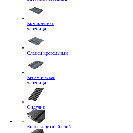
Композитная
черепица
Сланец кровельный
Керамическая
черепица
Ондулин
Корнезащитный слой