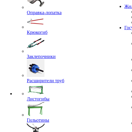
Проекты
Оправка-лопатка
Жил
Крюкогиб
Гос
Заклепочники
Расширители труб
Листогибы
Гильотины