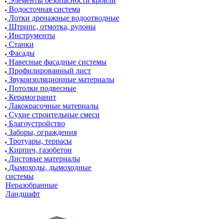
Элементы безопасности кровли
Водосточная система
Лотки дренажные водоотводные
Штрипс, отмотка, рулоны
Инструменты
Станки
Фасады
Навесные фасадные системы
Профилированный лист
Звукоизоляционные материалы
Потолки подвесные
Керамогранит
Лакокрасочные материалы
Сухие строительные смеси
Благоустройство
Заборы, ограждения
Тротуары, террасы
Кирпич, газобетон
Листовые материалы
Дымоходы, дымоходные
системы
Неразобранные
Ландшафт