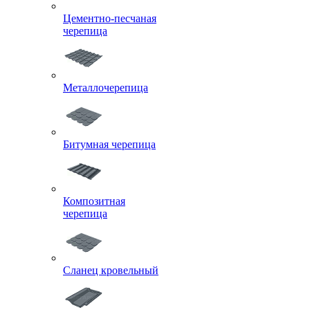
Цементно-песчаная
черепица
Металлочерепица
Битумная черепица
Композитная
черепица
Сланец кровельный