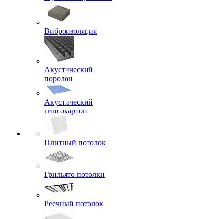
Виброизоляция
Акустический
поролон
Акустический
гипсокартон
Плитный потолок
Грильято потолки
Реечный потолок