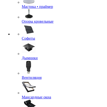
Мастика • праймер
Опоры кровельные
Софиты
Дымники
Вентиляция
Мансардные окна