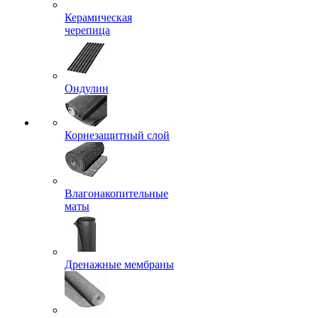
Керамическая
черепица
Ондулин
Корнезащитный слой
Влагонакопительные
маты
Дренажные мембраны