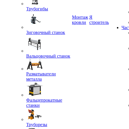
Трубогибы
Монтаж
Я
кровли
строитель
Зиговочный станок
Час
Вальцовочный станок
Разматыватели
металла
Фальцепрокатные
станки
Труборезы