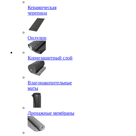
Керамическая
черепица
Ондулин
Корнезащитный слой
Влагонакопительные
маты
Дренажные мембраны