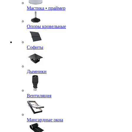
Мастика • праймер
Опоры кровельные
Софиты
Дымники
Вентиляция
Мансардные окна