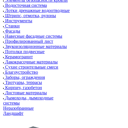
Элементы безопасности кровли
Водосточная система
Лотки дренажные водоотводные
Штрипс, отмотка, рулоны
Инструменты
Станки
Фасады
Навесные фасадные системы
Профилированный лист
Звукоизоляционные материалы
Потолки подвесные
Керамогранит
Лакокрасочные материалы
Сухие строительные смеси
Благоустройство
Заборы, ограждения
Тротуары, террасы
Кирпич, газобетон
Листовые материалы
Дымоходы, дымоходные
системы
Неразобранные
Ландшафт