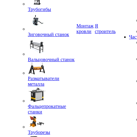
Трубогибы
Монтаж
Я
кровли
строитель
Зиговочный станок
Час
Вальцовочный станок
Разматыватели
металла
Фальцепрокатные
станки
Труборезы