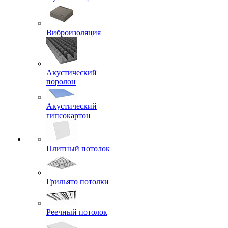
Виброизоляция
Акустический
поролон
Акустический
гипсокартон
Плитный потолок
Грильято потолки
Реечный потолок