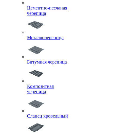
Цементно-песчаная
черепица
Металлочерепица
Битумная черепица
Композитная
черепица
Сланец кровельный