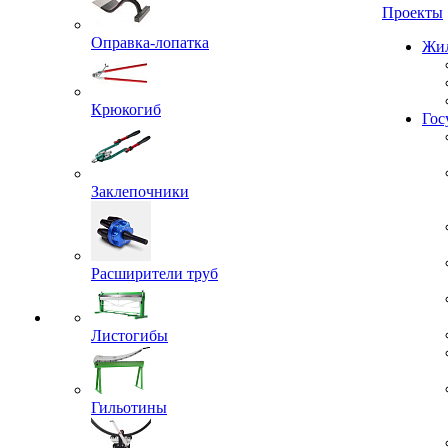
Проекты
Оправка-лопатка
Жил
Крюкогиб
Гос
Заклепочники
Расширители труб
Листогибы
Гильотины