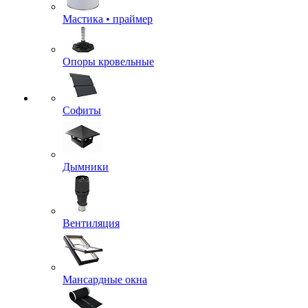
Мастика • праймер
Опоры кровельные
Софиты
Дымники
Вентиляция
Мансардные окна