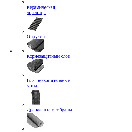
Керамическая
черепица
Ондулин
Корнезащитный слой
Влагонакопительные
маты
Дренажные мембраны