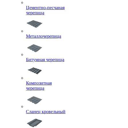
Цементно-песчаная
черепица
Металлочерепица
Битумная черепица
Композитная
черепица
Сланец кровельный