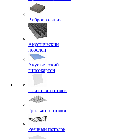
Виброизоляция
Акустический
поролон
Акустический
гипсокартон
Плитный потолок
Грильято потолки
Реечный потолок