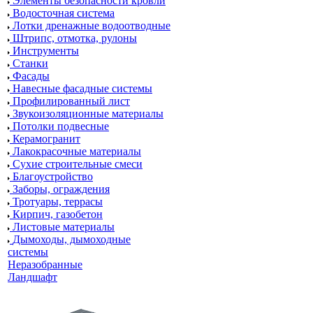
Элементы безопасности кровли
Водосточная система
Лотки дренажные водоотводные
Штрипс, отмотка, рулоны
Инструменты
Станки
Фасады
Навесные фасадные системы
Профилированный лист
Звукоизоляционные материалы
Потолки подвесные
Керамогранит
Лакокрасочные материалы
Сухие строительные смеси
Благоустройство
Заборы, ограждения
Тротуары, террасы
Кирпич, газобетон
Листовые материалы
Дымоходы, дымоходные
системы
Неразобранные
Ландшафт