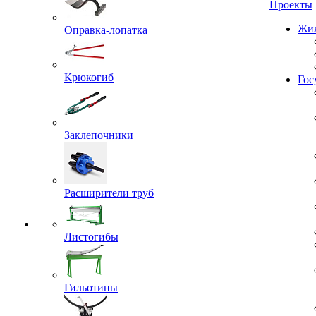
Проекты
Оправка-лопатка
Жил
Крюкогиб
Гос
Заклепочники
Расширители труб
Листогибы
Гильотины