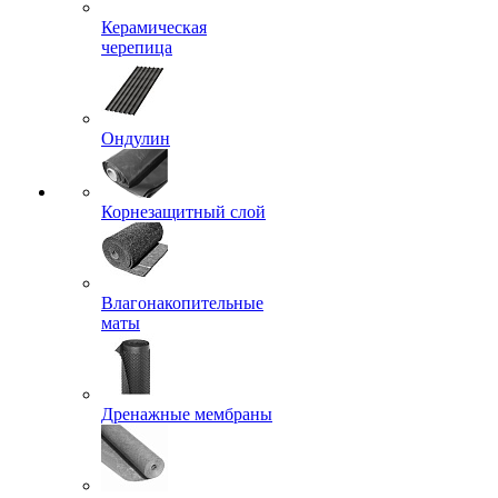
Керамическая
черепица
Ондулин
Корнезащитный слой
Влагонакопительные
маты
Дренажные мембраны