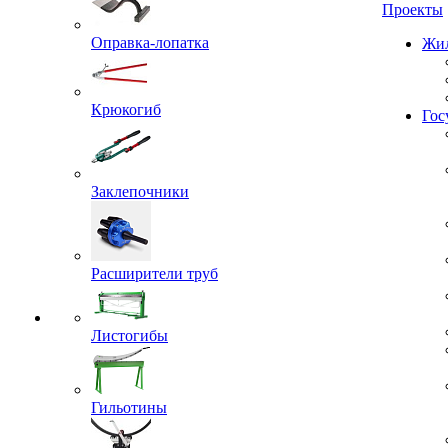
Проекты
Оправка-лопатка
Жил
Крюкогиб
Гос
Заклепочники
Расширители труб
Листогибы
Гильотины