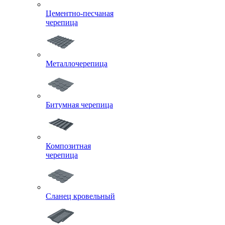
Цементно-песчаная
черепица
Металлочерепица
Битумная черепица
Композитная
черепица
Сланец кровельный