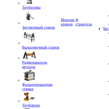
Трубогибы
Монтаж
Я
Зиговочный станок
кровли
строитель
Час
Вальцовочный станок
Разматыватели
металла
Фальцепрокатные
станки
Труборезы