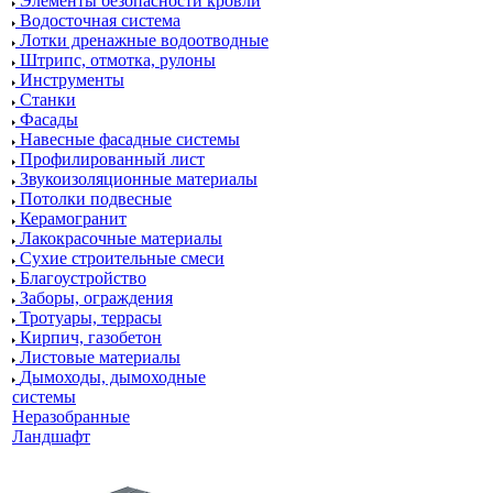
Элементы безопасности кровли
Водосточная система
Лотки дренажные водоотводные
Штрипс, отмотка, рулоны
Инструменты
Станки
Фасады
Навесные фасадные системы
Профилированный лист
Звукоизоляционные материалы
Потолки подвесные
Керамогранит
Лакокрасочные материалы
Сухие строительные смеси
Благоустройство
Заборы, ограждения
Тротуары, террасы
Кирпич, газобетон
Листовые материалы
Дымоходы, дымоходные
системы
Неразобранные
Ландшафт