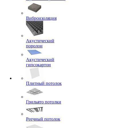
Виброизоляция
Акустический
поролон
Акустический
гипсокартон
Плитный потолок
Грильято потолки
Реечный потолок