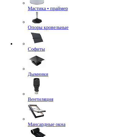
Мастика • праймер
Опоры кровельные
Софиты
Дымники
Вентиляция
Мансардные окна