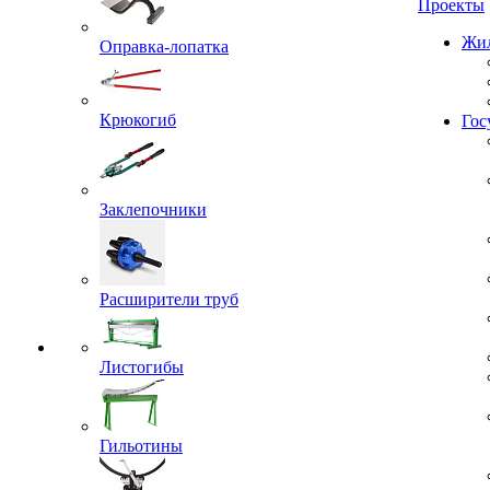
Проекты
Оправка-лопатка
Жил
Крюкогиб
Гос
Заклепочники
Расширители труб
Листогибы
Гильотины