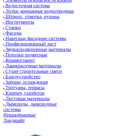
Элементы безопасности кровли
Водосточная система
Лотки дренажные водоотводные
Штрипс, отмотка, рулоны
Инструменты
Станки
Фасады
Навесные фасадные системы
Профилированный лист
Звукоизоляционные материалы
Потолки подвесные
Керамогранит
Лакокрасочные материалы
Сухие строительные смеси
Благоустройство
Заборы, ограждения
Тротуары, террасы
Кирпич, газобетон
Листовые материалы
Дымоходы, дымоходные
системы
Неразобранные
Ландшафт