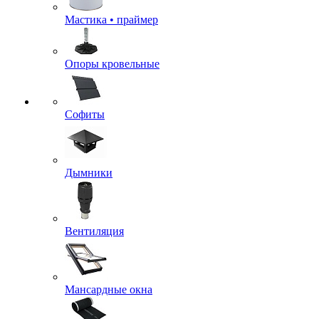
Мастика • праймер
Опоры кровельные
Софиты
Дымники
Вентиляция
Мансардные окна