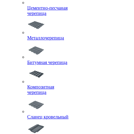
Цементно-песчаная
черепица
Металлочерепица
Битумная черепица
Композитная
черепица
Сланец кровельный