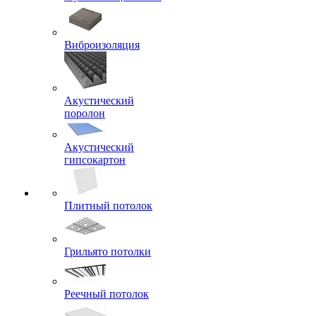
Виброизоляция
Акустический
поролон
Акустический
гипсокартон
Плитный потолок
Грильято потолки
Реечный потолок