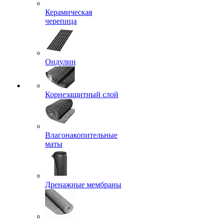
Керамическая
черепица
Ондулин
Корнезащитный слой
Влагонакопительные
маты
Дренажные мембраны