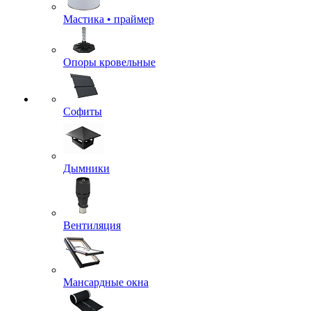
Мастика • праймер
Опоры кровельные
Софиты
Дымники
Вентиляция
Мансардные окна