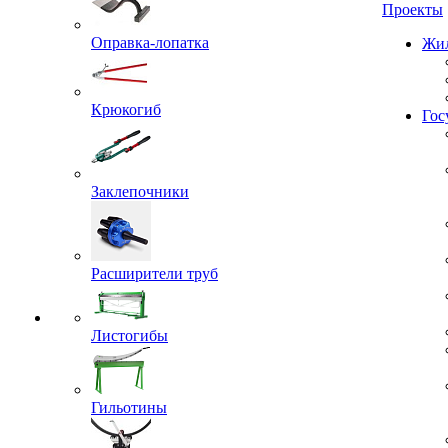
Проекты
Оправка-лопатка
Жил
Крюкогиб
Гос
Заклепочники
Расширители труб
Листогибы
Гильотины