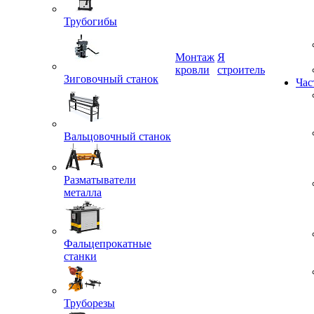
Трубогибы
Монтаж
Я
Зиговочный станок
кровли
строитель
Час
Вальцовочный станок
Разматыватели
металла
Фальцепрокатные
станки
Труборезы