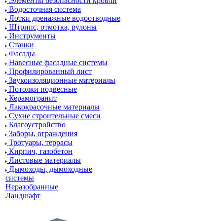
Элементы безопасности кровли
Водосточная система
Лотки дренажные водоотводные
Штрипс, отмотка, рулоны
Инструменты
Станки
Фасады
Навесные фасадные системы
Профилированный лист
Звукоизоляционные материалы
Потолки подвесные
Керамогранит
Лакокрасочные материалы
Сухие строительные смеси
Благоустройство
Заборы, ограждения
Тротуары, террасы
Кирпич, газобетон
Листовые материалы
Дымоходы, дымоходные
системы
Неразобранные
Ландшафт