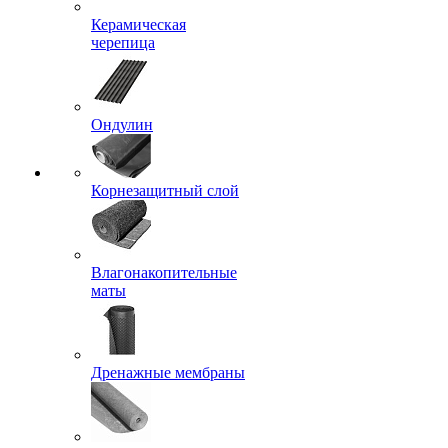
Керамическая
черепица
Ондулин
Корнезащитный слой
Влагонакопительные
маты
Дренажные мембраны