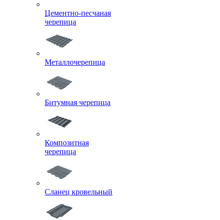
Цементно-песчаная
черепица
Металлочерепица
Битумная черепица
Композитная
черепица
Сланец кровельный