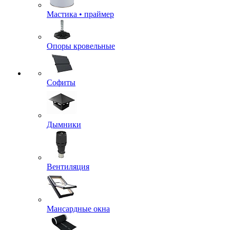
Мастика • праймер
Опоры кровельные
Софиты
Дымники
Вентиляция
Мансардные окна