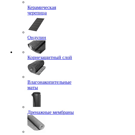
Керамическая
черепица
Ондулин
Корнезащитный слой
Влагонакопительные
маты
Дренажные мембраны