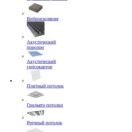
Виброизоляция
Акустический
поролон
Акустический
гипсокартон
Плитный потолок
Грильято потолки
Реечный потолок