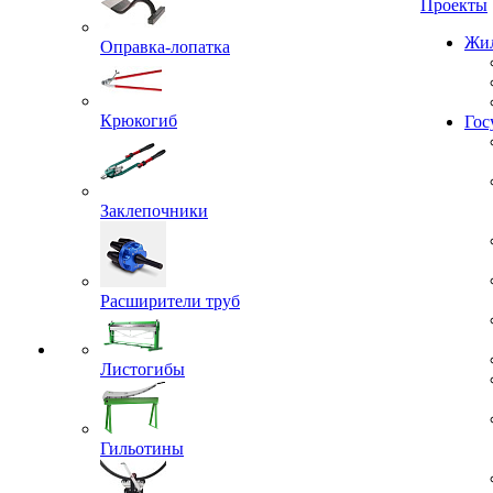
Проекты
Оправка-лопатка
Жил
Крюкогиб
Гос
Заклепочники
Расширители труб
Листогибы
Гильотины