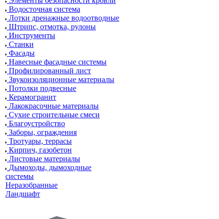
Элементы безопасности кровли
Водосточная система
Лотки дренажные водоотводные
Штрипс, отмотка, рулоны
Инструменты
Станки
Фасады
Навесные фасадные системы
Профилированный лист
Звукоизоляционные материалы
Потолки подвесные
Керамогранит
Лакокрасочные материалы
Сухие строительные смеси
Благоустройство
Заборы, ограждения
Тротуары, террасы
Кирпич, газобетон
Листовые материалы
Дымоходы, дымоходные
системы
Неразобранные
Ландшафт