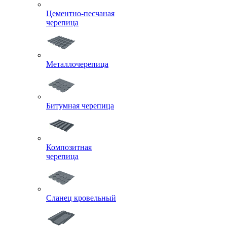
Цементно-песчаная
черепица
Металлочерепица
Битумная черепица
Композитная
черепица
Сланец кровельный