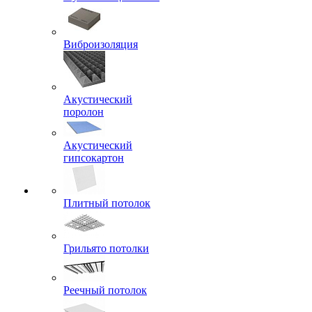
Виброизоляция
Акустический
поролон
Акустический
гипсокартон
Плитный потолок
Грильято потолки
Реечный потолок