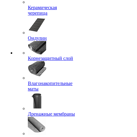
Керамическая
черепица
Ондулин
Корнезащитный слой
Влагонакопительные
маты
Дренажные мембраны