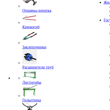
Проекты
Жил
Оправка-лопатка
Крюкогиб
Гос
Заклепочники
Расширители труб
Листогибы
Гильотины