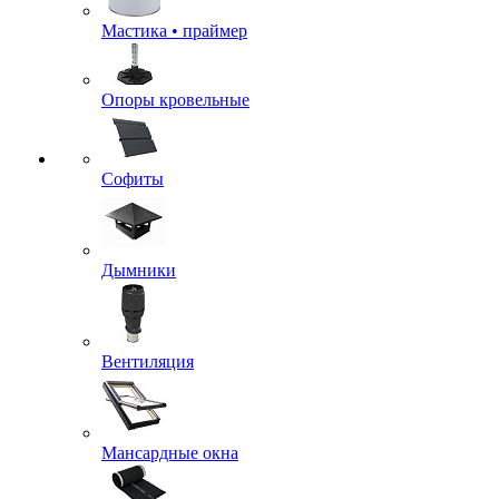
Мастика • праймер
Опоры кровельные
Софиты
Дымники
Вентиляция
Мансардные окна