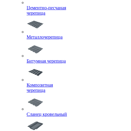
Цементно-песчаная
черепица
Металлочерепица
Битумная черепица
Композитная
черепица
Сланец кровельный