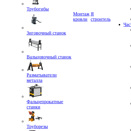
Трубогибы
Монтаж
Я
кровли
строитель
Зиговочный станок
Час
Вальцовочный станок
Разматыватели
металла
Фальцепрокатные
станки
Труборезы