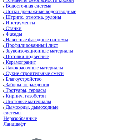
Элементы безопасности кровли
Водосточная система
Лотки дренажные водоотводные
Штрипс, отмотка, рулоны
Инструменты
Станки
Фасады
Навесные фасадные системы
Профилированный лист
Звукоизоляционные материалы
Потолки подвесные
Керамогранит
Лакокрасочные материалы
Сухие строительные смеси
Благоустройство
Заборы, ограждения
Тротуары, террасы
Кирпич, газобетон
Листовые материалы
Дымоходы, дымоходные
системы
Неразобранные
Ландшафт