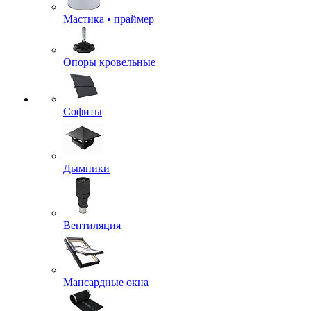
Мастика • праймер
Опоры кровельные
Софиты
Дымники
Вентиляция
Мансардные окна