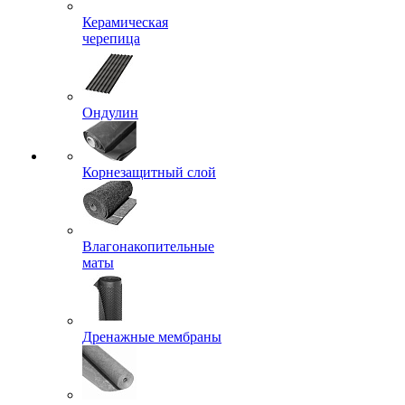
Керамическая
черепица
Ондулин
Корнезащитный слой
Влагонакопительные
маты
Дренажные мембраны