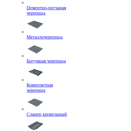
Цементно-песчаная
черепица
Металлочерепица
Битумная черепица
Композитная
черепица
Сланец кровельный