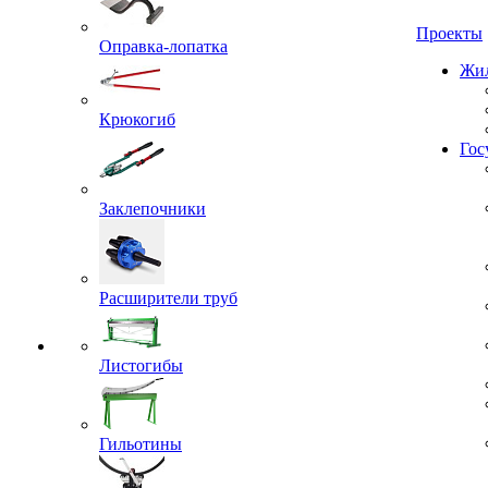
Проекты
Оправка-лопатка
Жил
Крюкогиб
Гос
Заклепочники
Расширители труб
Листогибы
Гильотины