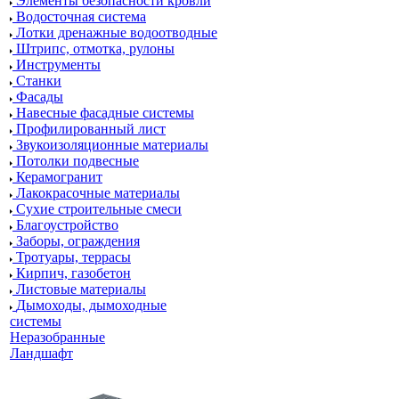
Элементы безопасности кровли
Водосточная система
Лотки дренажные водоотводные
Штрипс, отмотка, рулоны
Инструменты
Станки
Фасады
Навесные фасадные системы
Профилированный лист
Звукоизоляционные материалы
Потолки подвесные
Керамогранит
Лакокрасочные материалы
Сухие строительные смеси
Благоустройство
Заборы, ограждения
Тротуары, террасы
Кирпич, газобетон
Листовые материалы
Дымоходы, дымоходные
системы
Неразобранные
Ландшафт