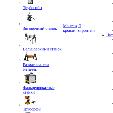
Трубогибы
Монтаж
Я
Зиговочный станок
кровли
строитель
Час
Вальцовочный станок
Разматыватели
металла
Фальцепрокатные
станки
Труборезы