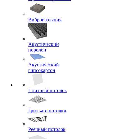
Виброизоляция
Акустический
поролон
Акустический
гипсокартон
Плитный потолок
Грильято потолки
Реечный потолок