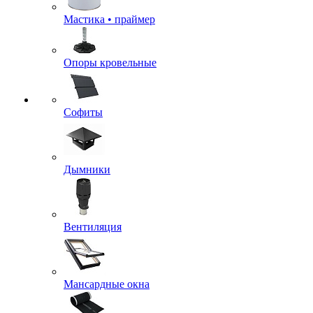
Мастика • праймер
Опоры кровельные
Софиты
Дымники
Вентиляция
Мансардные окна