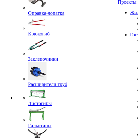
Проекты
Оправка-лопатка
Жил
Крюкогиб
Гос
Заклепочники
Расширители труб
Листогибы
Гильотины