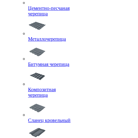
Цементно-песчаная
черепица
Металлочерепица
Битумная черепица
Композитная
черепица
Сланец кровельный