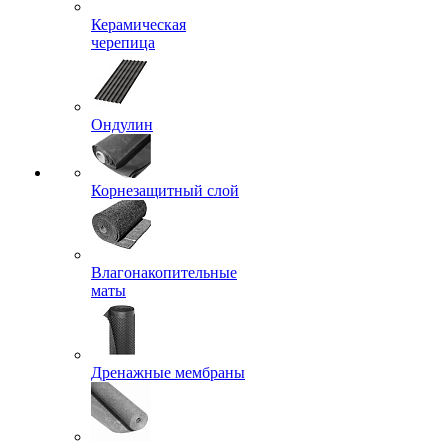
Керамическая
черепица
Ондулин
Корнезащитный слой
Влагонакопительные
маты
Дренажные мембраны