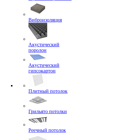
Виброизоляция
Акустический
поролон
Акустический
гипсокартон
Плитный потолок
Грильято потолки
Реечный потолок