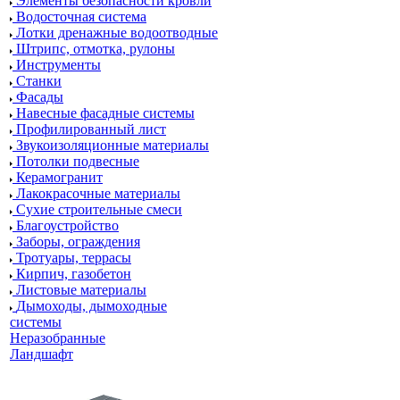
Элементы безопасности кровли
Водосточная система
Лотки дренажные водоотводные
Штрипс, отмотка, рулоны
Инструменты
Станки
Фасады
Навесные фасадные системы
Профилированный лист
Звукоизоляционные материалы
Потолки подвесные
Керамогранит
Лакокрасочные материалы
Сухие строительные смеси
Благоустройство
Заборы, ограждения
Тротуары, террасы
Кирпич, газобетон
Листовые материалы
Дымоходы, дымоходные
системы
Неразобранные
Ландшафт