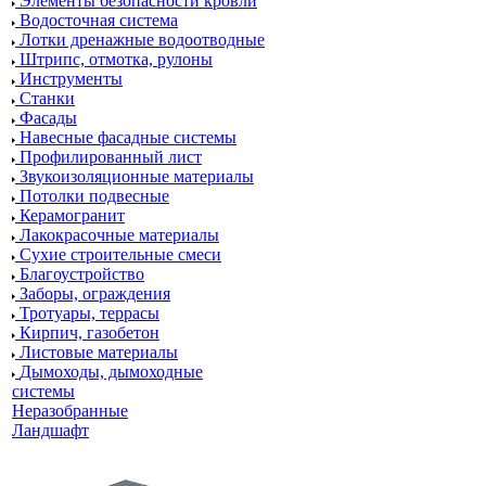
Элементы безопасности кровли
Водосточная система
Лотки дренажные водоотводные
Штрипс, отмотка, рулоны
Инструменты
Станки
Фасады
Навесные фасадные системы
Профилированный лист
Звукоизоляционные материалы
Потолки подвесные
Керамогранит
Лакокрасочные материалы
Сухие строительные смеси
Благоустройство
Заборы, ограждения
Тротуары, террасы
Кирпич, газобетон
Листовые материалы
Дымоходы, дымоходные
системы
Неразобранные
Ландшафт