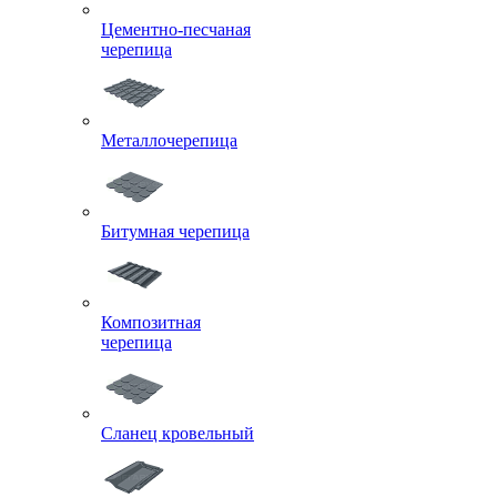
Цементно-песчаная
черепица
Металлочерепица
Битумная черепица
Композитная
черепица
Сланец кровельный