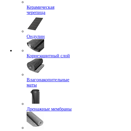
Керамическая
черепица
Ондулин
Корнезащитный слой
Влагонакопительные
маты
Дренажные мембраны