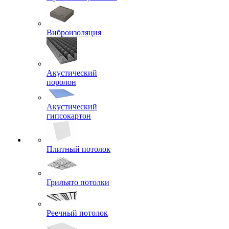
Виброизоляция
Акустический
поролон
Акустический
гипсокартон
Плитный потолок
Грильято потолки
Реечный потолок