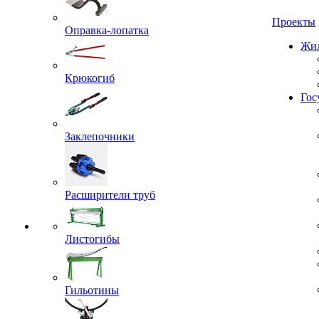
Проекты
Оправка-лопатка
Жил
Крюкогиб
Гос
Заклепочники
Расширители труб
Листогибы
Гильотины