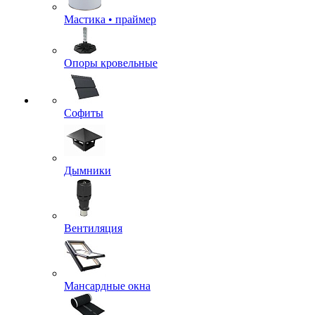
Мастика • праймер
Опоры кровельные
Софиты
Дымники
Вентиляция
Мансардные окна