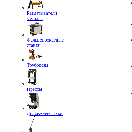
Разматыватели
металла
Фальцепрокатные
станки
Труборезы
Прессы
Долбежные стаки