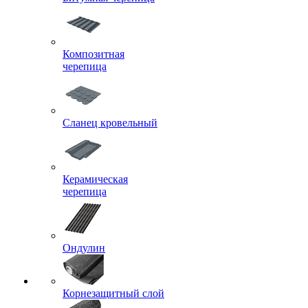
Композитная
черепица
Сланец кровельный
Керамическая
черепица
Ондулин
Корнезащитный слой