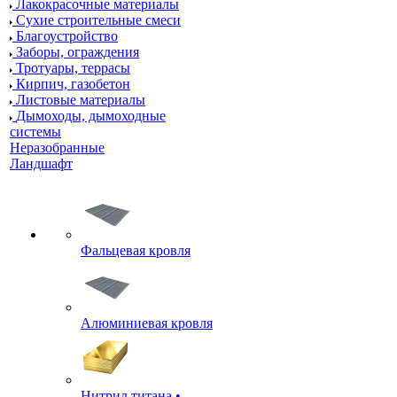
Лакокрасочные материалы
Сухие строительные смеси
Благоустройство
Заборы, ограждения
Тротуары, террасы
Кирпич, газобетон
Листовые материалы
Дымоходы, дымоходные
системы
Неразобранные
Ландшафт
Фальцевая кровля
Алюминиевая кровля
Нитрид титана •