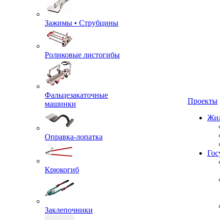
Зажимы • Струбцины
Роликовые листогибы
Фальцезакаточные
машинки
Проекты
Жил
Оправка-лопатка
Крюкогиб
Гос
Заклепочники