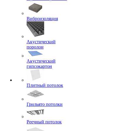
Виброизоляция
Акустический
поролон
Акустический
гипсокартон
Плитный потолок
Грильято потолки
Реечный потолок