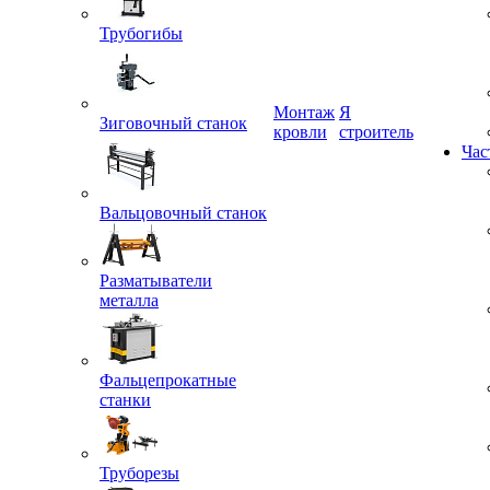
Трубогибы
Монтаж
Я
Зиговочный станок
кровли
строитель
Час
Вальцовочный станок
Разматыватели
металла
Фальцепрокатные
станки
Труборезы