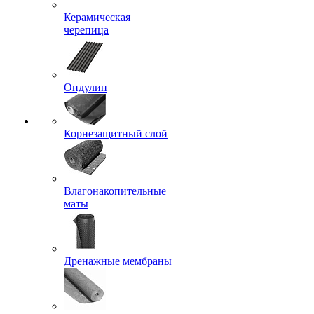
Керамическая
черепица
Ондулин
Корнезащитный слой
Влагонакопительные
маты
Дренажные мембраны