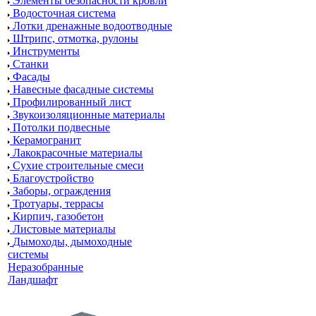
Элементы безопасности кровли
Водосточная система
Лотки дренажные водоотводные
Штрипс, отмотка, рулоны
Инструменты
Станки
Фасады
Навесные фасадные системы
Профилированный лист
Звукоизоляционные материалы
Потолки подвесные
Керамогранит
Лакокрасочные материалы
Сухие строительные смеси
Благоустройство
Заборы, ограждения
Тротуары, террасы
Кирпич, газобетон
Листовые материалы
Дымоходы, дымоходные
системы
Неразобранные
Ландшафт