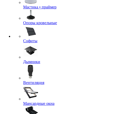
Мастика • праймер
Опоры кровельные
Софиты
Дымники
Вентиляция
Мансардные окна