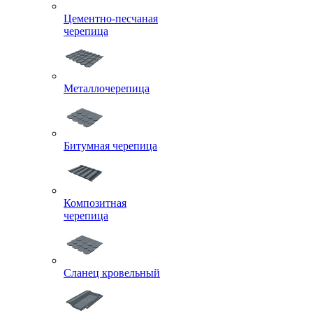
Цементно-песчаная
черепица
Металлочерепица
Битумная черепица
Композитная
черепица
Сланец кровельный