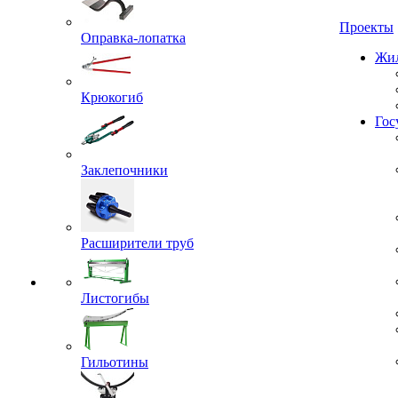
Проекты
Оправка-лопатка
Жил
Крюкогиб
Гос
Заклепочники
Расширители труб
Листогибы
Гильотины