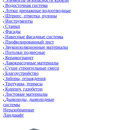
Элементы безопасности кровли
Водосточная система
Лотки дренажные водоотводные
Штрипс, отмотка, рулоны
Инструменты
Станки
Фасады
Навесные фасадные системы
Профилированный лист
Звукоизоляционные материалы
Потолки подвесные
Керамогранит
Лакокрасочные материалы
Сухие строительные смеси
Благоустройство
Заборы, ограждения
Тротуары, террасы
Кирпич, газобетон
Листовые материалы
Дымоходы, дымоходные
системы
Неразобранные
Ландшафт