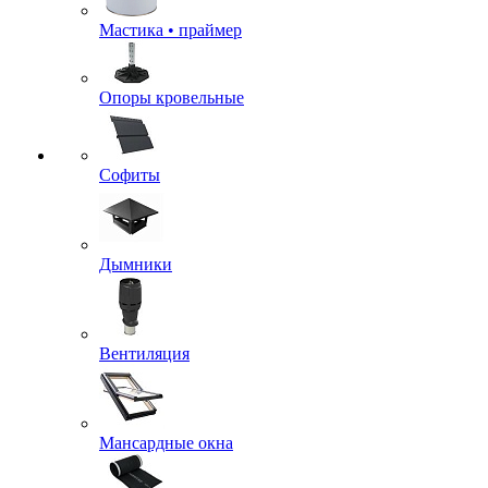
Мастика • праймер
Опоры кровельные
Софиты
Дымники
Вентиляция
Мансардные окна