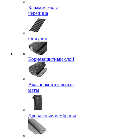
Керамическая
черепица
Ондулин
Корнезащитный слой
Влагонакопительные
маты
Дренажные мембраны