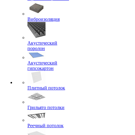
Виброизоляция
Акустический
поролон
Акустический
гипсокартон
Плитный потолок
Грильято потолки
Реечный потолок