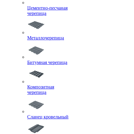
Цементно-песчаная
черепица
Металлочерепица
Битумная черепица
Композитная
черепица
Сланец кровельный