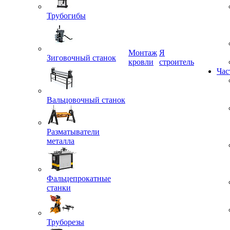
Трубогибы
Монтаж
Я
Зиговочный станок
кровли
строитель
Час
Вальцовочный станок
Разматыватели
металла
Фальцепрокатные
станки
Труборезы