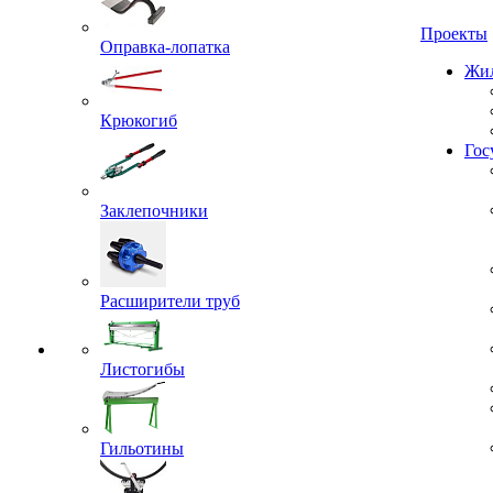
Проекты
Оправка-лопатка
Жил
Крюкогиб
Гос
Заклепочники
Расширители труб
Листогибы
Гильотины