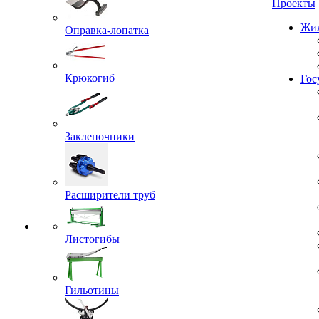
Проекты
Оправка-лопатка
Жил
Крюкогиб
Гос
Заклепочники
Расширители труб
Листогибы
Гильотины