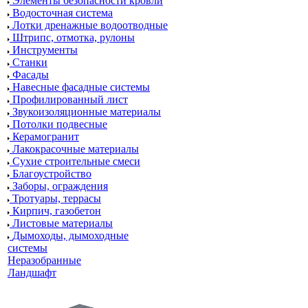
Элементы безопасности кровли
Водосточная система
Лотки дренажные водоотводные
Штрипс, отмотка, рулоны
Инструменты
Станки
Фасады
Навесные фасадные системы
Профилированный лист
Звукоизоляционные материалы
Потолки подвесные
Керамогранит
Лакокрасочные материалы
Сухие строительные смеси
Благоустройство
Заборы, ограждения
Тротуары, террасы
Кирпич, газобетон
Листовые материалы
Дымоходы, дымоходные
системы
Неразобранные
Ландшафт