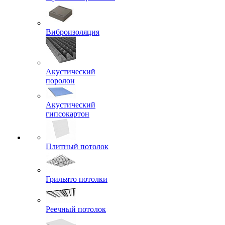
Виброизоляция
Акустический
поролон
Акустический
гипсокартон
Плитный потолок
Грильято потолки
Реечный потолок