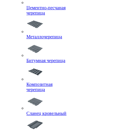
Цементно-песчаная
черепица
Металлочерепица
Битумная черепица
Композитная
черепица
Сланец кровельный