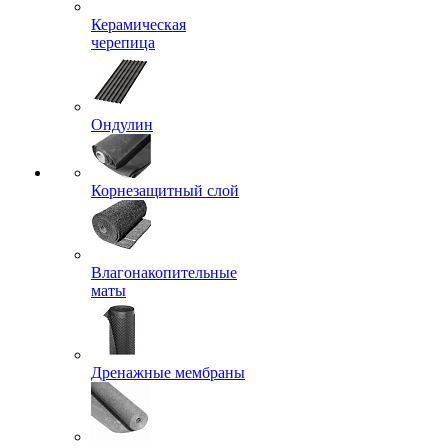
Керамическая
черепица
Ондулин
Корнезащитный слой
Влагонакопительные
маты
Дренажные мембраны