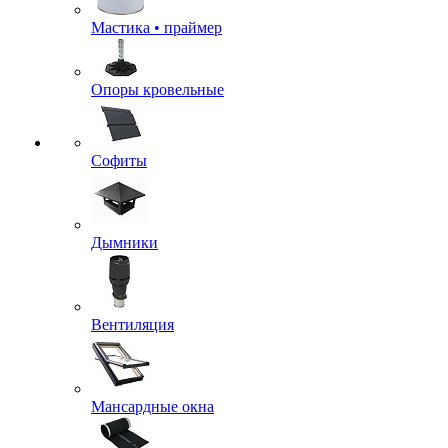
Мастика • праймер
Опоры кровельные
Софиты
Дымники
Вентиляция
Мансардные окна