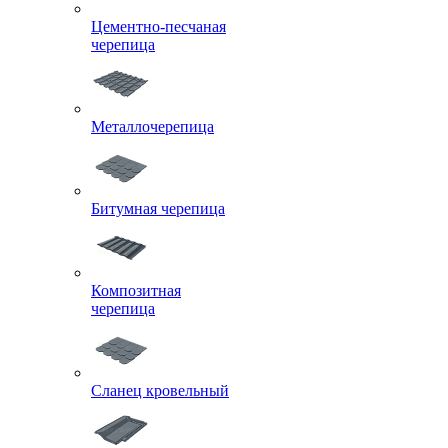
Цементно-песчаная
черепица
Металлочерепица
Битумная черепица
Композитная
черепица
Сланец кровельный