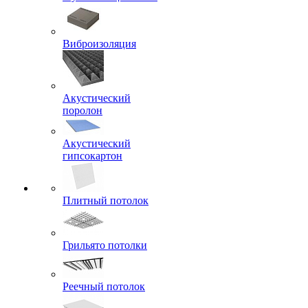
Виброизоляция
Акустический
поролон
Акустический
гипсокартон
Плитный потолок
Грильято потолки
Реечный потолок