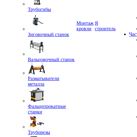
Трубогибы
Монтаж
Я
Зиговочный станок
кровли
строитель
Час
Вальцовочный станок
Разматыватели
металла
Фальцепрокатные
станки
Труборезы