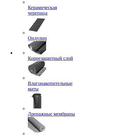
Керамическая
черепица
Ондулин
Корнезащитный слой
Влагонакопительные
маты
Дренажные мембраны