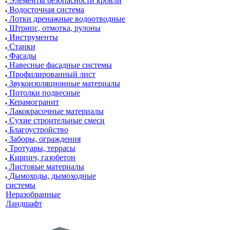
Элементы безопасности кровли
Водосточная система
Лотки дренажные водоотводные
Штрипс, отмотка, рулоны
Инструменты
Станки
Фасады
Навесные фасадные системы
Профилированный лист
Звукоизоляционные материалы
Потолки подвесные
Керамогранит
Лакокрасочные материалы
Сухие строительные смеси
Благоустройство
Заборы, ограждения
Тротуары, террасы
Кирпич, газобетон
Листовые материалы
Дымоходы, дымоходные
системы
Неразобранные
Ландшафт