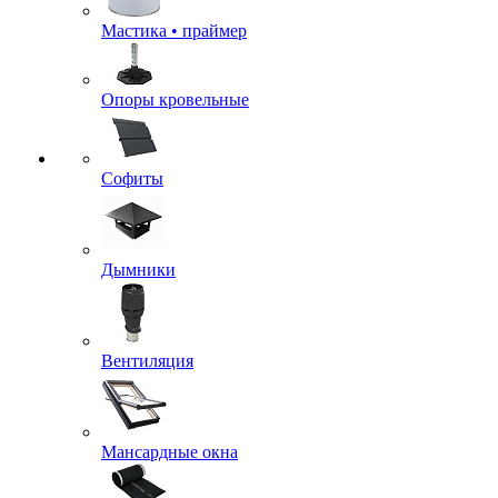
Мастика • праймер
Опоры кровельные
Софиты
Дымники
Вентиляция
Мансардные окна