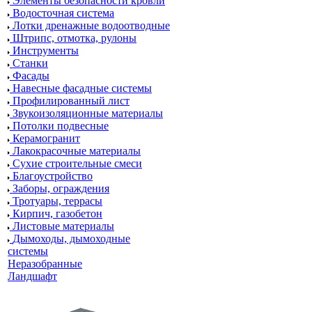
Элементы безопасности кровли
Водосточная система
Лотки дренажные водоотводные
Штрипс, отмотка, рулоны
Инструменты
Станки
Фасады
Навесные фасадные системы
Профилированный лист
Звукоизоляционные материалы
Потолки подвесные
Керамогранит
Лакокрасочные материалы
Сухие строительные смеси
Благоустройство
Заборы, ограждения
Тротуары, террасы
Кирпич, газобетон
Листовые материалы
Дымоходы, дымоходные
системы
Неразобранные
Ландшафт