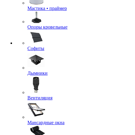
Мастика • праймер
Опоры кровельные
Софиты
Дымники
Вентиляция
Мансардные окна