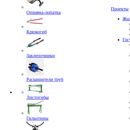
Проекты
Оправка-лопатка
Жил
Крюкогиб
Гос
Заклепочники
Расширители труб
Листогибы
Гильотины