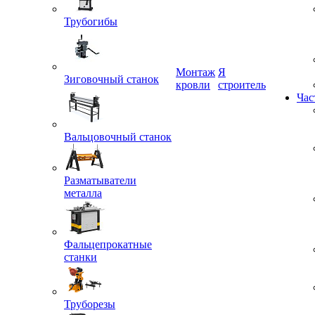
Трубогибы
Монтаж
Я
Зиговочный станок
кровли
строитель
Час
Вальцовочный станок
Разматыватели
металла
Фальцепрокатные
станки
Труборезы