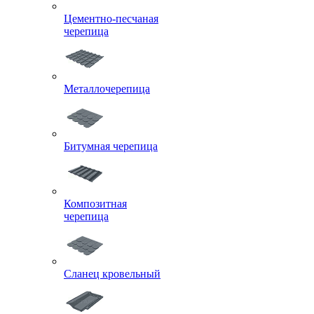
Цементно-песчаная
черепица
Металлочерепица
Битумная черепица
Композитная
черепица
Сланец кровельный