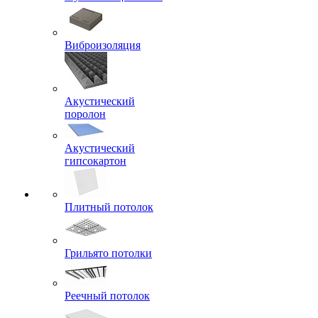
Виброизоляция
Акустический
поролон
Акустический
гипсокартон
Плитный потолок
Грильято потолки
Реечный потолок