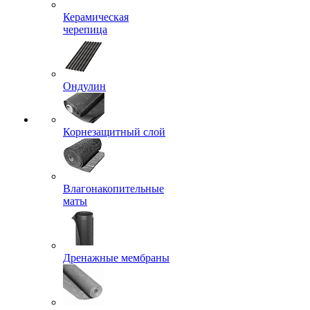
Керамическая
черепица
Ондулин
Корнезащитный слой
Влагонакопительные
маты
Дренажные мембраны