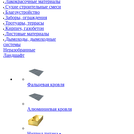
Лакокрасочные материалы
Сухие строительные смеси
Благоустройство
Заборы, ограждения
Тротуары, террасы
Кирпич, газобетон
Листовые материалы
Дымоходы, дымоходные
системы
Неразобранные
Ландшафт
Фальцевая кровля
Алюминиевая кровля
Нитрид титана •