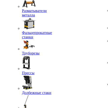
Разматыватели
металла
Фальцепрокатные
станки
Труборезы
Прессы
Долбежные стаки