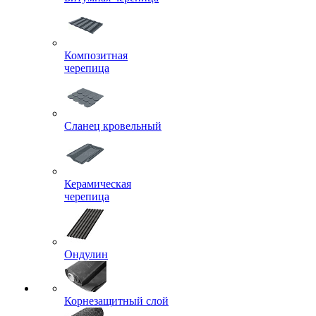
Композитная
черепица
Сланец кровельный
Керамическая
черепица
Ондулин
Корнезащитный слой