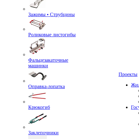
Зажимы • Струбцины
Роликовые листогибы
Фальцезакаточные
машинки
Проекты
Жил
Оправка-лопатка
Крюкогиб
Гос
Заклепочники