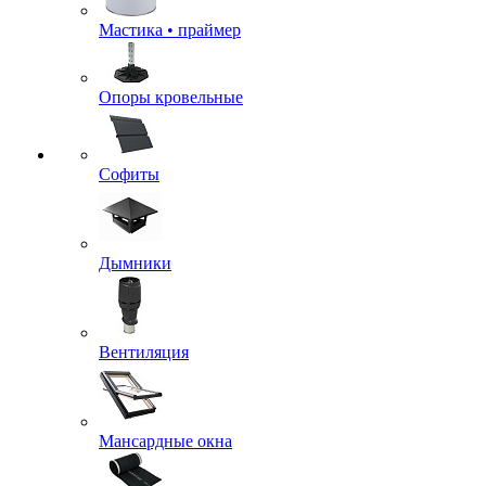
Мастика • праймер
Опоры кровельные
Софиты
Дымники
Вентиляция
Мансардные окна