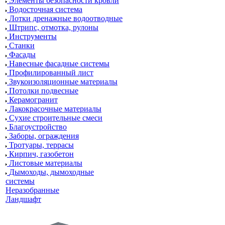
Элементы безопасности кровли
Водосточная система
Лотки дренажные водоотводные
Штрипс, отмотка, рулоны
Инструменты
Станки
Фасады
Навесные фасадные системы
Профилированный лист
Звукоизоляционные материалы
Потолки подвесные
Керамогранит
Лакокрасочные материалы
Сухие строительные смеси
Благоустройство
Заборы, ограждения
Тротуары, террасы
Кирпич, газобетон
Листовые материалы
Дымоходы, дымоходные
системы
Неразобранные
Ландшафт