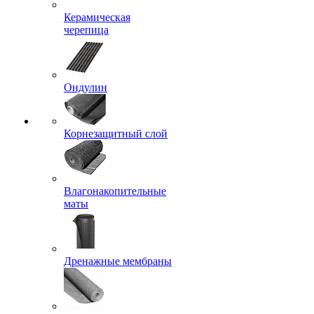
Керамическая
черепица
Ондулин
Корнезащитный слой
Влагонакопительные
маты
Дренажные мембраны