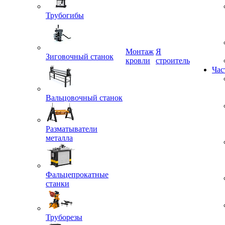
Трубогибы
Монтаж
Я
Зиговочный станок
кровли
строитель
Час
Вальцовочный станок
Разматыватели
металла
Фальцепрокатные
станки
Труборезы