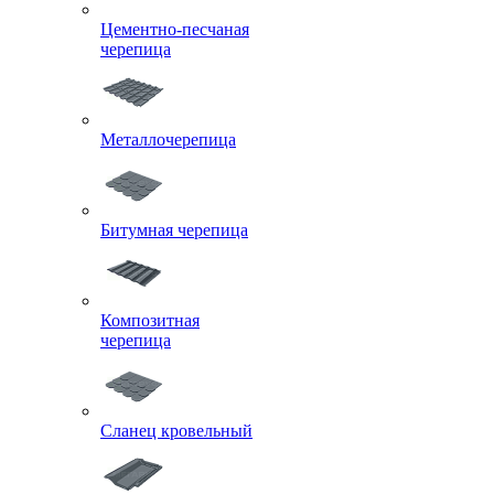
Цементно-песчаная
черепица
Металлочерепица
Битумная черепица
Композитная
черепица
Сланец кровельный