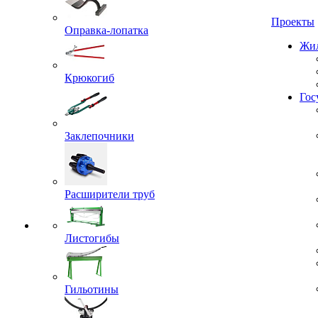
Проекты
Оправка-лопатка
Жил
Крюкогиб
Гос
Заклепочники
Расширители труб
Листогибы
Гильотины