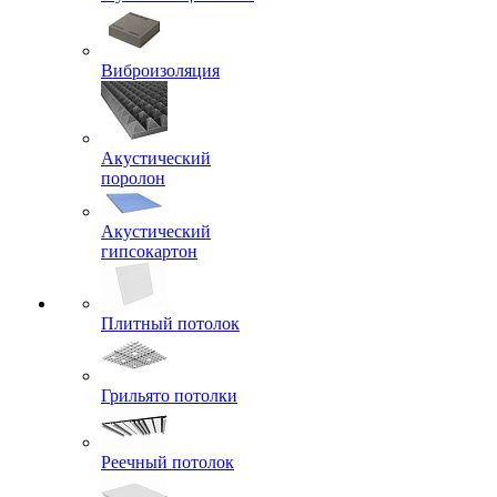
Виброизоляция
Акустический
поролон
Акустический
гипсокартон
Плитный потолок
Грильято потолки
Реечный потолок