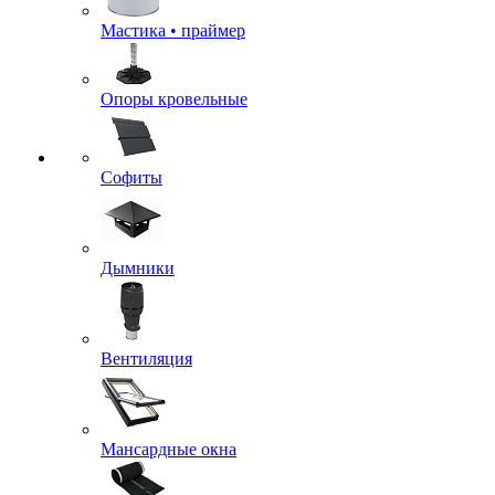
Мастика • праймер
Опоры кровельные
Софиты
Дымники
Вентиляция
Мансардные окна