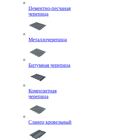
Цементно-песчаная
черепица
Металлочерепица
Битумная черепица
Композитная
черепица
Сланец кровельный