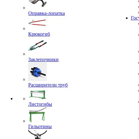
Жил
Оправка-лопатка
Гос
Крюкогиб
Заклепочники
Расширители труб
Листогибы
Гильотины