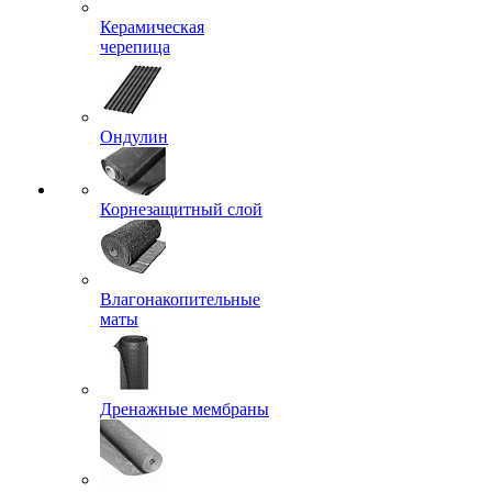
Керамическая
черепица
Ондулин
Корнезащитный слой
Влагонакопительные
маты
Дренажные мембраны