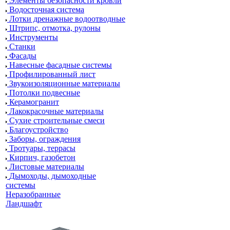
Элементы безопасности кровли
Водосточная система
Лотки дренажные водоотводные
Штрипс, отмотка, рулоны
Инструменты
Станки
Фасады
Навесные фасадные системы
Профилированный лист
Звукоизоляционные материалы
Потолки подвесные
Керамогранит
Лакокрасочные материалы
Сухие строительные смеси
Благоустройство
Заборы, ограждения
Тротуары, террасы
Кирпич, газобетон
Листовые материалы
Дымоходы, дымоходные
системы
Неразобранные
Ландшафт