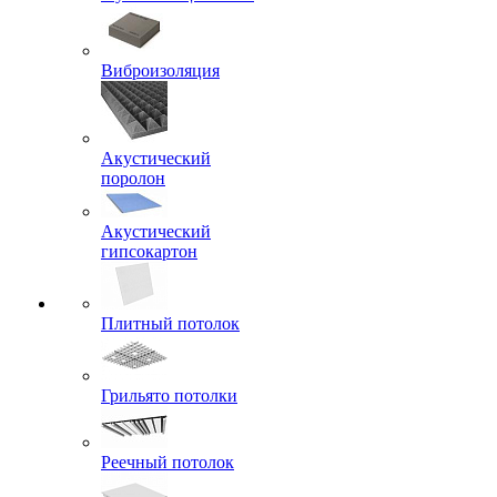
Виброизоляция
Акустический
поролон
Акустический
гипсокартон
Плитный потолок
Грильято потолки
Реечный потолок