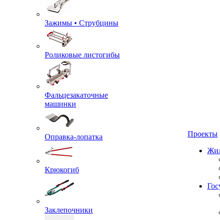
Зажимы • Струбцины
Роликовые листогибы
Фальцезакаточные
машинки
Проекты
Оправка-лопатка
Жил
Крюкогиб
Гос
Заклепочники