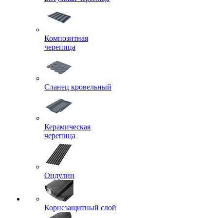
Композитная
черепица
Сланец кровельный
Керамическая
черепица
Ондулин
Корнезащитный слой