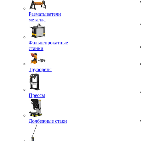
Разматыватели
металла
Фальцепрокатные
станки
Труборезы
Прессы
Долбежные стаки