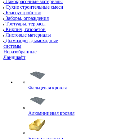
Лакокрасочные материалы
Сухие строительные смеси
Благоустройство
Заборы, ограждения
Тротуары, террасы
Кирпич, газобетон
Листовые материалы
Дымоходы, дымоходные
системы
Неразобранные
Ландшафт
Фальцевая кровля
Алюминиевая кровля
Нитрид титана •