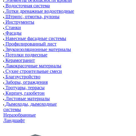
Элементы безопасности кровли
Водосточная система
Лотки дренажные водоотводные
Штрипс, отмотка, рулоны
Инструменты
Станки
Фасады
Навесные фасадные системы
Профилированный лист
Звукоизоляционные материалы
Потолки подвесные
Керамогранит
Лакокрасочные материалы
Сухие строительные смеси
Благоустройство
Заборы, ограждения
Тротуары, террасы
Кирпич, газобетон
Листовые материалы
Дымоходы, дымоходные
системы
Неразобранные
Ландшафт