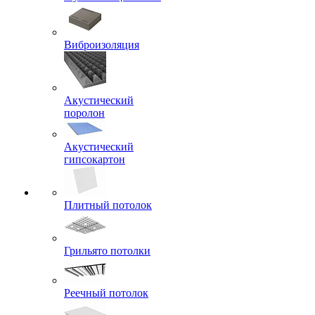
Виброизоляция
Акустический
поролон
Акустический
гипсокартон
Плитный потолок
Грильято потолки
Реечный потолок