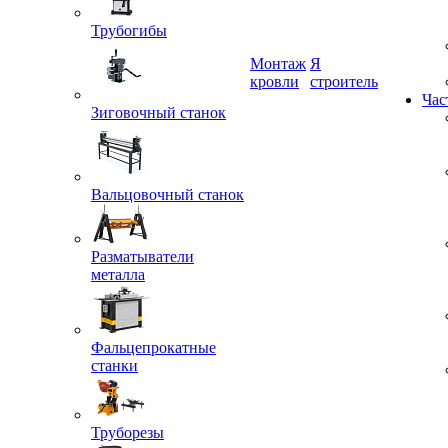
Трубогибы
Монтаж
Я
Зиговочный станок
кровли
строитель
Час
Вальцовочный станок
Разматыватели
металла
Фальцепрокатные
станки
Труборезы