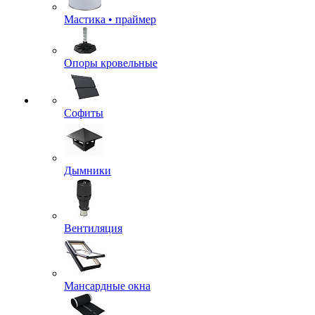
Мастика • праймер
Опоры кровельные
Софиты
Дымники
Вентиляция
Мансардные окна