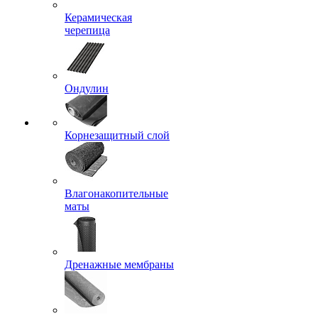
Керамическая
черепица
Ондулин
Корнезащитный слой
Влагонакопительные
маты
Дренажные мембраны