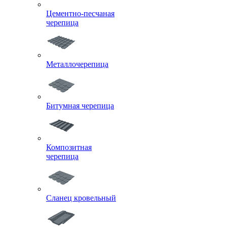
Цементно-песчаная
черепица
Металлочерепица
Битумная черепица
Композитная
черепица
Сланец кровельный