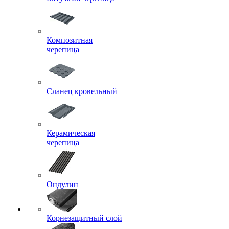
Композитная
черепица
Сланец кровельный
Керамическая
черепица
Ондулин
Корнезащитный слой