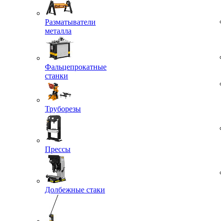
Разматыватели
металла
Фальцепрокатные
станки
Труборезы
Прессы
Долбежные стаки