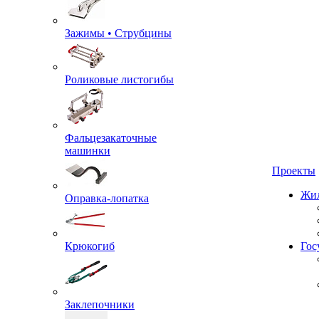
Зажимы • Струбцины
Роликовые листогибы
Фальцезакаточные
машинки
Проекты
Оправка-лопатка
Жил
Крюкогиб
Гос
Заклепочники