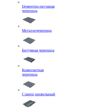
Цементно-песчаная
черепица
Металлочерепица
Битумная черепица
Композитная
черепица
Сланец кровельный