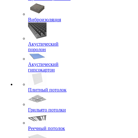
Виброизоляция
Акустический
поролон
Акустический
гипсокартон
Плитный потолок
Грильято потолки
Реечный потолок