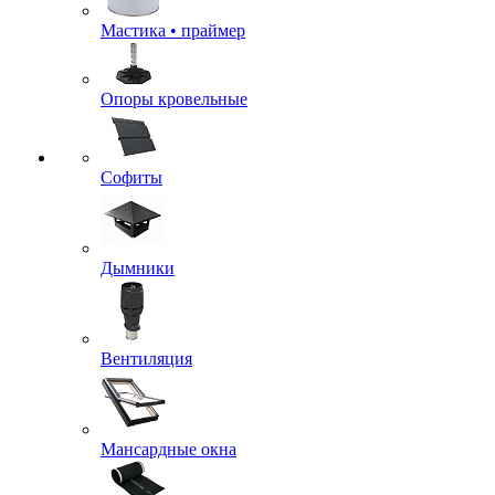
Мастика • праймер
Опоры кровельные
Софиты
Дымники
Вентиляция
Мансардные окна