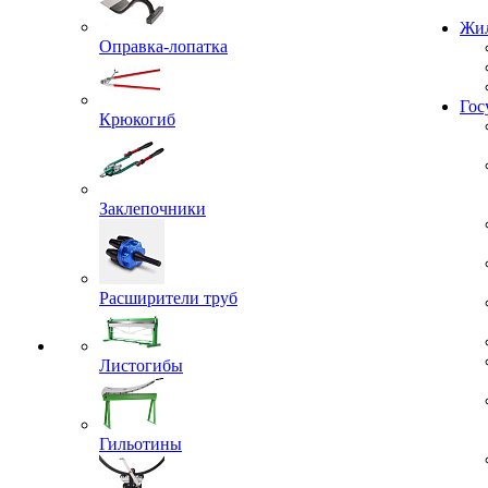
Проекты
Оправка-лопатка
Жил
Крюкогиб
Гос
Заклепочники
Расширители труб
Листогибы
Гильотины