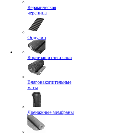
Керамическая
черепица
Ондулин
Корнезащитный слой
Влагонакопительные
маты
Дренажные мембраны