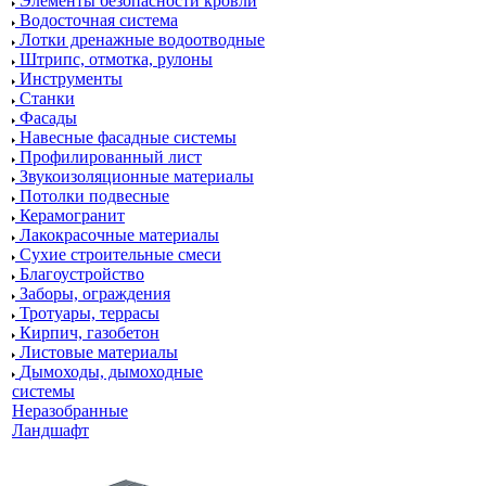
Элементы безопасности кровли
Водосточная система
Лотки дренажные водоотводные
Штрипс, отмотка, рулоны
Инструменты
Станки
Фасады
Навесные фасадные системы
Профилированный лист
Звукоизоляционные материалы
Потолки подвесные
Керамогранит
Лакокрасочные материалы
Сухие строительные смеси
Благоустройство
Заборы, ограждения
Тротуары, террасы
Кирпич, газобетон
Листовые материалы
Дымоходы, дымоходные
системы
Неразобранные
Ландшафт