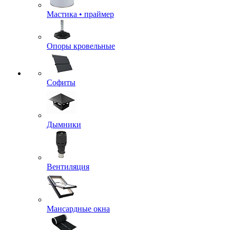
Мастика • праймер
Опоры кровельные
Софиты
Дымники
Вентиляция
Мансардные окна