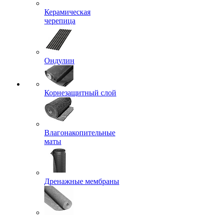
Керамическая
черепица
Ондулин
Корнезащитный слой
Влагонакопительные
маты
Дренажные мембраны