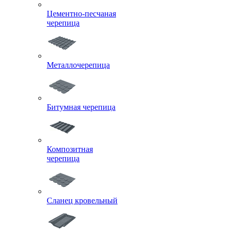
Цементно-песчаная
черепица
Металлочерепица
Битумная черепица
Композитная
черепица
Сланец кровельный