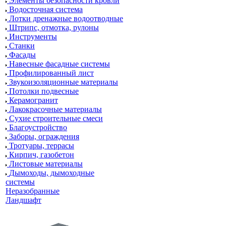
Элементы безопасности кровли
Водосточная система
Лотки дренажные водоотводные
Штрипс, отмотка, рулоны
Инструменты
Станки
Фасады
Навесные фасадные системы
Профилированный лист
Звукоизоляционные материалы
Потолки подвесные
Керамогранит
Лакокрасочные материалы
Сухие строительные смеси
Благоустройство
Заборы, ограждения
Тротуары, террасы
Кирпич, газобетон
Листовые материалы
Дымоходы, дымоходные
системы
Неразобранные
Ландшафт