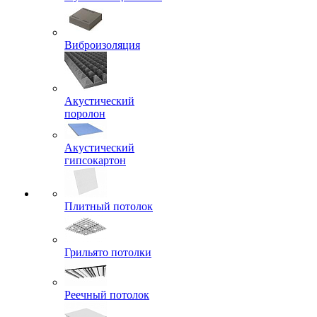
Виброизоляция
Акустический
поролон
Акустический
гипсокартон
Плитный потолок
Грильято потолки
Реечный потолок