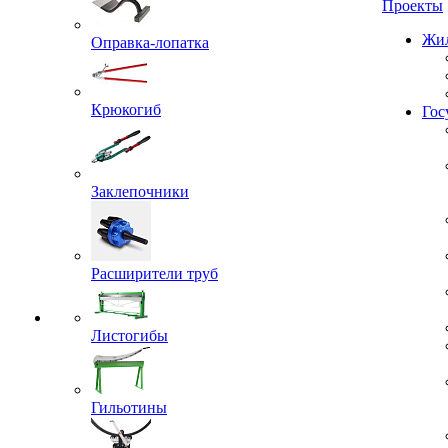
Проекты
Оправка-лопатка
Жил
Крюкогиб
Гос
Заклепочники
Расширители труб
Листогибы
Гильотины