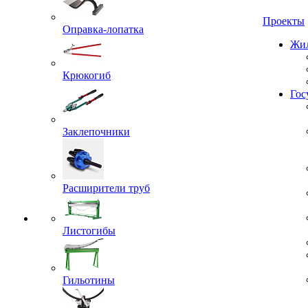
Проекты
Оправка-лопатка
Жил
Крюкогиб
Гос
Заклепочники
Расширители труб
Листогибы
Гильотины