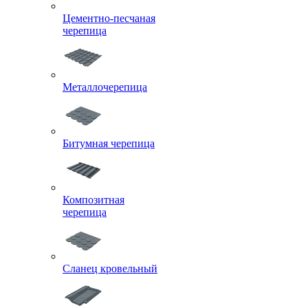
Цементно-песчаная
черепица
Металлочерепица
Битумная черепица
Композитная
черепица
Сланец кровельный