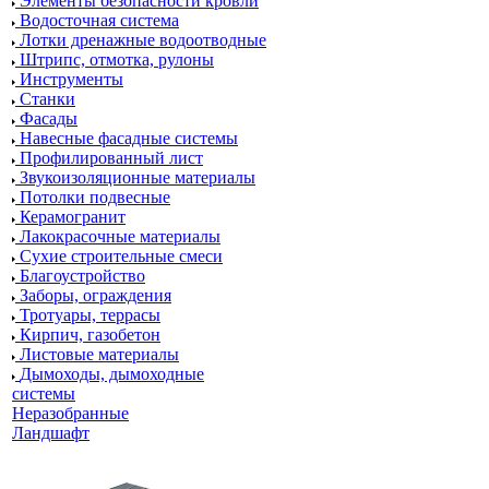
Элементы безопасности кровли
Водосточная система
Лотки дренажные водоотводные
Штрипс, отмотка, рулоны
Инструменты
Станки
Фасады
Навесные фасадные системы
Профилированный лист
Звукоизоляционные материалы
Потолки подвесные
Керамогранит
Лакокрасочные материалы
Сухие строительные смеси
Благоустройство
Заборы, ограждения
Тротуары, террасы
Кирпич, газобетон
Листовые материалы
Дымоходы, дымоходные
системы
Неразобранные
Ландшафт