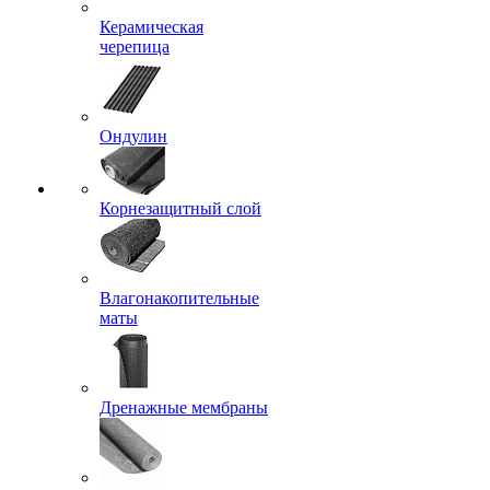
Керамическая
черепица
Ондулин
Корнезащитный слой
Влагонакопительные
маты
Дренажные мембраны