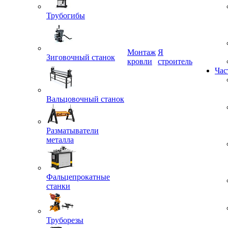
Трубогибы
Монтаж
Я
Зиговочный станок
кровли
строитель
Час
Вальцовочный станок
Разматыватели
металла
Фальцепрокатные
станки
Труборезы