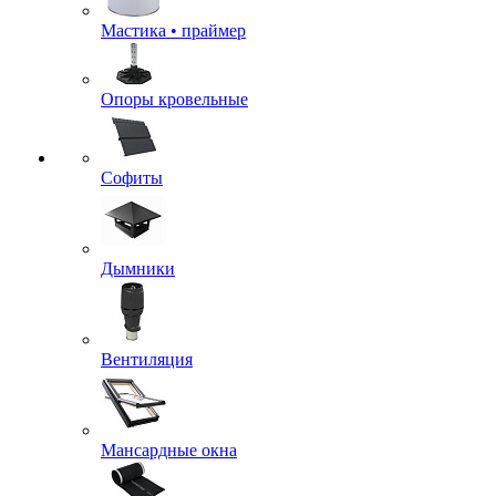
Мастика • праймер
Опоры кровельные
Софиты
Дымники
Вентиляция
Мансардные окна