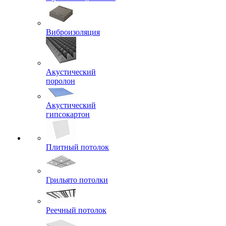
Виброизоляция
Акустический
поролон
Акустический
гипсокартон
Плитный потолок
Грильято потолки
Реечный потолок