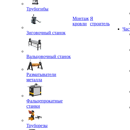
Трубогибы
Монтаж
Я
Зиговочный станок
кровли
строитель
Час
Вальцовочный станок
Разматыватели
металла
Фальцепрокатные
станки
Труборезы