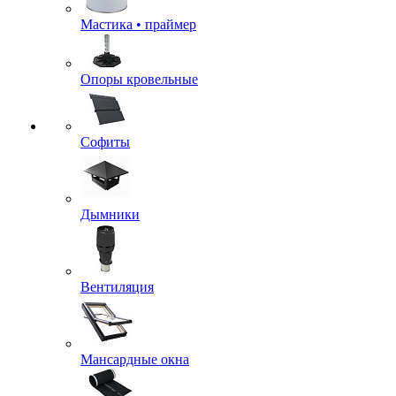
Мастика • праймер
Опоры кровельные
Софиты
Дымники
Вентиляция
Мансардные окна