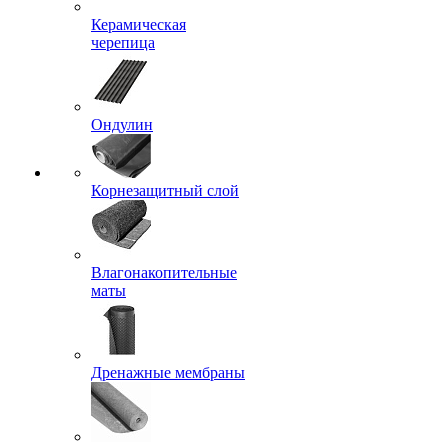
Керамическая
черепица
Ондулин
Корнезащитный слой
Влагонакопительные
маты
Дренажные мембраны