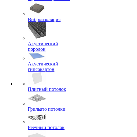
Виброизоляция
Акустический
поролон
Акустический
гипсокартон
Плитный потолок
Грильято потолки
Реечный потолок