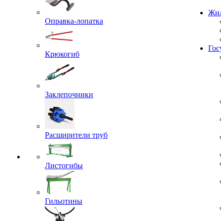
Проекты
Оправка-лопатка
Жил
Крюкогиб
Гос
Заклепочники
Расширители труб
Листогибы
Гильотины