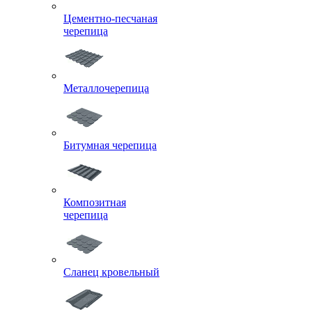
Цементно-песчаная
черепица
Металлочерепица
Битумная черепица
Композитная
черепица
Сланец кровельный