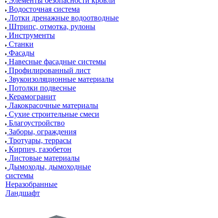
Элементы безопасности кровли
Водосточная система
Лотки дренажные водоотводные
Штрипс, отмотка, рулоны
Инструменты
Станки
Фасады
Навесные фасадные системы
Профилированный лист
Звукоизоляционные материалы
Потолки подвесные
Керамогранит
Лакокрасочные материалы
Сухие строительные смеси
Благоустройство
Заборы, ограждения
Тротуары, террасы
Кирпич, газобетон
Листовые материалы
Дымоходы, дымоходные
системы
Неразобранные
Ландшафт