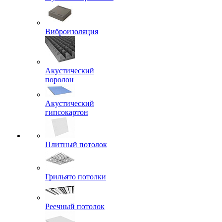
Виброизоляция
Акустический
поролон
Акустический
гипсокартон
Плитный потолок
Грильято потолки
Реечный потолок