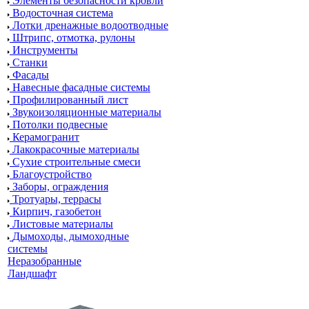
Элементы безопасности кровли
Водосточная система
Лотки дренажные водоотводные
Штрипс, отмотка, рулоны
Инструменты
Станки
Фасады
Навесные фасадные системы
Профилированный лист
Звукоизоляционные материалы
Потолки подвесные
Керамогранит
Лакокрасочные материалы
Сухие строительные смеси
Благоустройство
Заборы, ограждения
Тротуары, террасы
Кирпич, газобетон
Листовые материалы
Дымоходы, дымоходные
системы
Неразобранные
Ландшафт