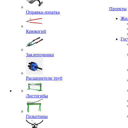
Проекты
Оправка-лопатка
Жил
Крюкогиб
Гос
Заклепочники
Расширители труб
Листогибы
Гильотины