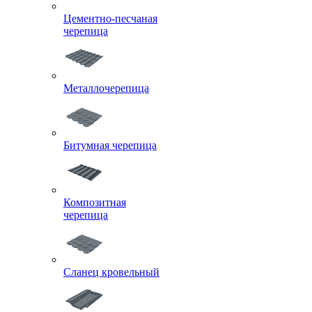
Цементно-песчаная
черепица
Металлочерепица
Битумная черепица
Композитная
черепица
Сланец кровельный