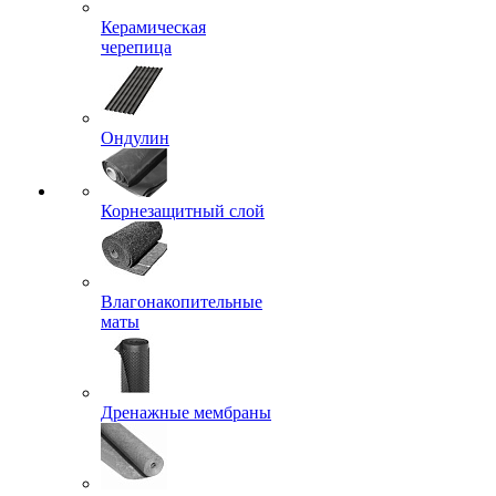
Керамическая
черепица
Ондулин
Корнезащитный слой
Влагонакопительные
маты
Дренажные мембраны