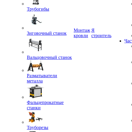
Трубогибы
Монтаж
Я
Зиговочный станок
кровли
строитель
Час
Вальцовочный станок
Разматыватели
металла
Фальцепрокатные
станки
Труборезы