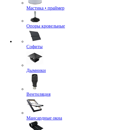
Мастика • праймер
Опоры кровельные
Софиты
Дымники
Вентиляция
Мансардные окна