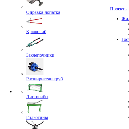
Проекты
Оправка-лопатка
Жил
Крюкогиб
Гос
Заклепочники
Расширители труб
Листогибы
Гильотины