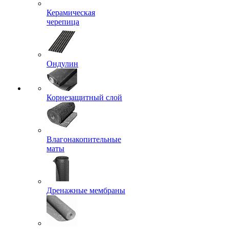
Керамическая
черепица
Ондулин
Корнезащитный слой
Влагонакопительные
маты
Дренажные мембраны