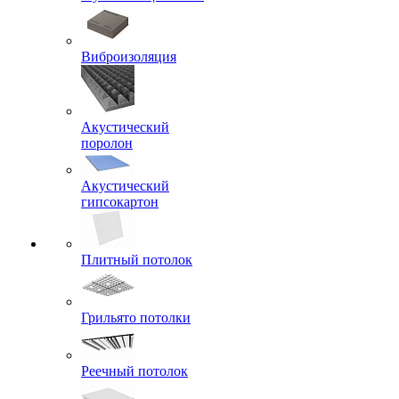
Виброизоляция
Акустический
поролон
Акустический
гипсокартон
Плитный потолок
Грильято потолки
Реечный потолок