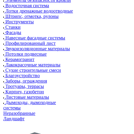
Элементы безопасности кровли
Водосточная система
Лотки дренажные водоотводные
Штрипс, отмотка, рулоны
Инструменты
Станки
Фасады
Навесные фасадные системы
Профилированный лист
Звукоизоляционные материалы
Потолки подвесные
Керамогранит
Лакокрасочные материалы
Сухие строительные смеси
Благоустройство
Заборы, ограждения
Тротуары, террасы
Кирпич, газобетон
Листовые материалы
Дымоходы, дымоходные
системы
Неразобранные
Ландшафт