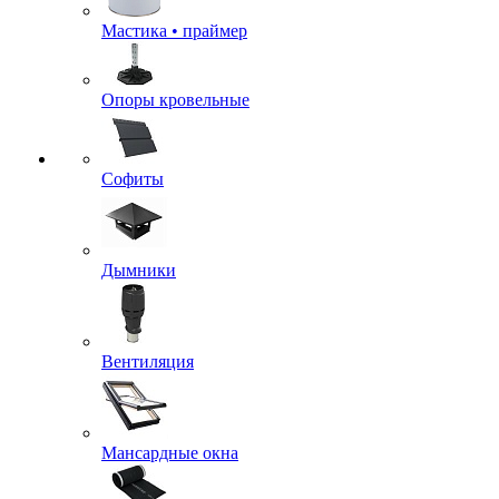
Мастика • праймер
Опоры кровельные
Софиты
Дымники
Вентиляция
Мансардные окна