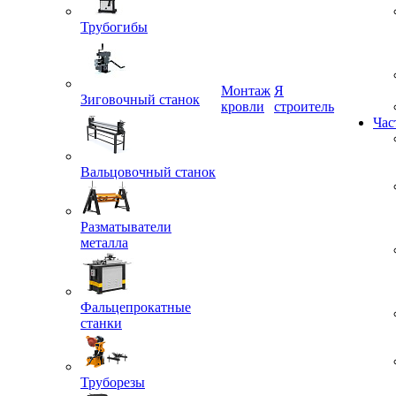
Трубогибы
Монтаж
Я
Зиговочный станок
кровли
строитель
Час
Вальцовочный станок
Разматыватели
металла
Фальцепрокатные
станки
Труборезы