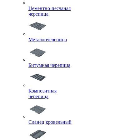
Цементно-песчаная
черепица
Металлочерепица
Битумная черепица
Композитная
черепица
Сланец кровельный